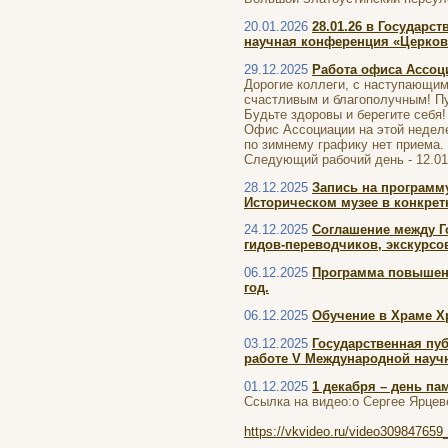
20.01.2026
28.01.26 в Государ
научная конференция «Церковь
29.12.2025
Работа офиса Ассоц
Дорогие коллеги, с наступающим
счастливым и благополучным! Пу
Будьте здоровы и берегите себя!
Офис Ассоциации на этой неделе б
по зимнему графику нет приема.
Следующий рабочий день - 12.01.
28.12.2025
Запись на программ
Историческом музее в конкрет
24.12.2025
Соглашение между Г
гидов-переводчиков, экскурсо
06.12.2025
Программа повышени
год.
06.12.2025
Обучение в Храме Хр
03.12.2025
Государственная пуб
работе V Международной научн
01.12.2025
1 декабря – день па
Ссылка на видео:о Сергее Ярцев
https://vkvideo.ru/video30984765