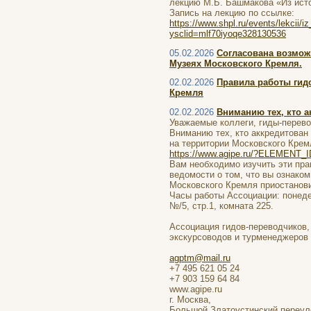
лекцию М.Б. Башмакова «Из исто
Запись на лекцию по ссылке:
https://www.shpl.ru/events/lekcii
ysclid=mlf70iyoqe328130536
05.02.2026
Согласована возмож
Музеях Московского Кремля.
02.02.2026
Правила работы гид
Кремля
02.02.2026
Вниманию тех, кто 
Уважаемые коллеги, гиды-перево
Вниманию тех, кто аккредитован
на территории Московского Крем
https://www.agipe.ru/?ELEMENT_
Вам необходимо изучить эти пра
ведомости о том, что вы ознако
Московского Кремля приостанов
Часы работы Ассоциации: понедел
№/5, стр.1, комната 225.
Ассоциация гидов-переводчиков,
экскурсоводов и турменеджеров
agptm@mail.ru
+7 495 621 05 24
+7 903 159 64 84
www.agipe.ru
г. Москва,
Большой Златоустинский переулок