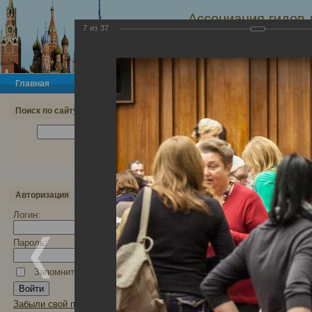
Ассоциация гидов-
7
из
37
экскурсоводов и 
МОСКВА, РОССИЯ
Главная
Новости
Ассоциация
Документы
К
Главная
Для членов АГП
Ф
Поиск по сайту
Фотогалерея
Конференция 21 февраля 2017 
Авторизация
Логин:
Пароль:
Запомнить меня
Забыли свой пароль?