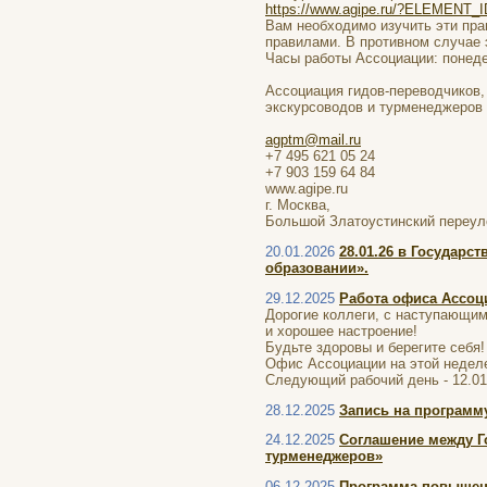
https://www.agipe.ru/?ELEMENT_
Вам необходимо изучить эти пра
правилами. В противном случае
Часы работы Ассоциации: понедел
Ассоциация гидов-переводчиков,
экскурсоводов и турменеджеров
agptm@mail.ru
+7 495 621 05 24
+7 903 159 64 84
www.agipe.ru
г. Москва,
Большой Златоустинский переулок
20.01.2026
28.01.26 в Государс
образовании».
29.12.2025
Работа офиса Ассоц
Дорогие коллеги, с наступающим
и хорошее настроение!
Будьте здоровы и берегите себя!
Офис Ассоциации на этой неделе б
Следующий рабочий день - 12.01.
28.12.2025
Запись на программ
24.12.2025
Соглашение между Г
турменеджеров»
06.12.2025
Программа повышени