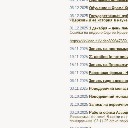
06.12.2025
Обучение в Храме Хр
03.12.2025
Государственная пу
«Церковь и её история в науке
01.12.2025
1 декабря – день па
Ссылка на видео:о Сергее Ярцев
https://vkvideo.ru/video30984765
25.11.2025
Запись на программ
19.11.2025
21 ноября (в пятниц
15.11.2025
Запись на Программу
06.11.2025
Резервная форма - 
06.11.2025
Запись гидов-перев
03.11.2025
Новодевичий монасты
31.10.2025
Новодевичий монаст
31.10.2025
Запись на первичное
30.10.2025
Работа офиса Ассоц
Уважаемые коллеги! В связи с пе
понедельник 03.11.25 офис работ