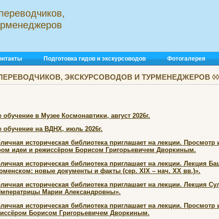
переводчиков,
турменеджеров
онтакты
Подготовка гидов и экскурсоводов
Фотогалерея
ПЕРЕВОДЧИКОВ, ЭКСКУРСОВОДОВ И ТУРМЕНЕДЖЕРОВ ◊◊◊
 обучение в Музее Космонавтики, август 2026г.
 обучение на ВДНХ, июль 2026г.
бличная историческая библиотека приглашает на лекции. Просмотр
ором идеи и режиссёром Борисом Григорьевичем Дворкиным.
личная историческая библиотека приглашает на лекции. Лекция Баш
оменском: новые документы и факты (сер. XIX – нач. XX вв.)».
личная историческая библиотека приглашает на лекции. Лекция Су
Императрицы Марии Александровны».
бличная историческая библиотека приглашает на лекции. Просмотр
ежиссёром Борисом Григорьевичем Дворкиным.