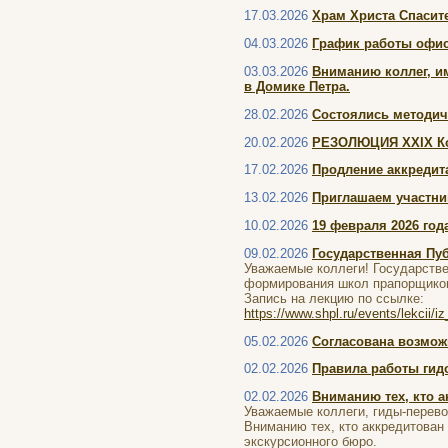
17.03.2026
Храм Христа Спасите
04.03.2026
График работы офис
03.03.2026
Вниманию коллег, и
в Домике Петра.
28.02.2026
Состоялись методич
20.02.2026
РЕЗОЛЮЦИЯ XXIX Кон
17.02.2026
Продление аккредита
13.02.2026
Приглашаем участни
10.02.2026
19 февраля 2026 го
09.02.2026
Государственная Пу
Уважаемые коллеги! Государстве
формирования школ прапорщиков 
Запись на лекцию по ссылке:
https://www.shpl.ru/events/lekci
05.02.2026
Согласована возмож
02.02.2026
Правила работы гид
02.02.2026
Вниманию тех, кто 
Уважаемые коллеги, гиды-перево
Вниманию тех, кто аккредитован
экскурсионного бюро.