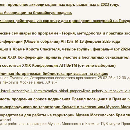
ля, продление аккредитационных карт, выданных в 2023 году.
а Ассоциации на ближайшую неделю.
меющих действующую карточку для проведения экскурсий на Госуда
еские семинары по программе «Теория, методология и практика эк
ференции (Общего собрания) АГПЭиТМ 19 февраля 2026 года
ции в Храме Христа Спасителя, четыре группы, февраль-март 2026г
ков XXIX Конференции, принять участие в бесплатных ознакомите
да состоится XXIX Конференция АГПЭиТМ (отчетно-выборная)
бличная Историческая библиотека приглашает на лекцию
нная Публичная Историческая библиотека приглашает 28.02.26 с 12.30 д
пехоты в Москве в нач. XX в.»
i/iz_istorii_sozdaniya_i_formirovaniya_shkol_praporwikov_pehoty_v_moskve_
ность продления сроков подписания Правил посещения и Правил р
ов-переводчиков по территории Кремля и экспозициям Музеев Мос
аккредитован для работы на территории Музеев Московского Кремля
дчики!
 для работы на территории Музеев Московского Кремля. Публикуем Прав