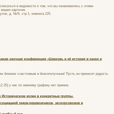
списаться в ведомости о том, что вы ознакомились с этими
е ваших карточек.
лок, д. №/5, стр.1, комната 225.
одная научная конференция «Церковь и её история в науке и
их близких счастливым и благополучным! Пусть он принесет радость
12.25) у нас по зимнему графику нет приема.
 Историческом музее в конкретные группы.
социацией гидов-переводчиков, экскурсоводов и
 учебный год.