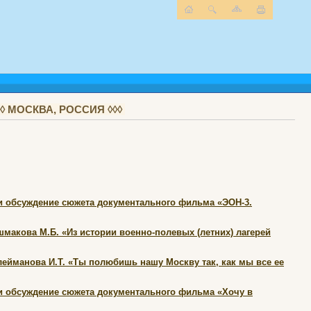
 МОСКВА, РОССИЯ ◊◊◊
 и обсуждение сюжета документального фильма «ЭОН-3.
макова М.Б. «Из истории военно-полевых (летних) лагерей
лейманова И.Т. «Ты полюбишь нашу Москву так, как мы все ее
 и обсуждение сюжета документального фильма «Хочу в