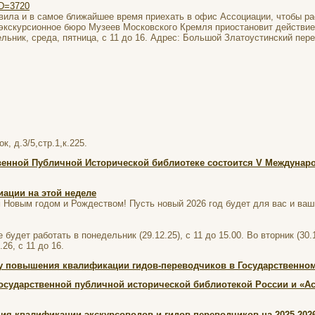
ID=3720
вила и в самое ближайшее время приехать в офис Ассоциации, чтобы ра
 экскурсионное бюро Музеев Московского Кремля приостановит действи
ьник, среда, пятница, с 11 до 16. Адрес: Большой Златоустинский переу
, д.3/5,стр.1,к.225.
твенной Публичной Исторической библиотеке состоится V Междунар
иации на этой неделе
 Новым годом и Рождеством! Пусть новый 2026 год будет для вас и ваш
удет работать в понедельник (29.12.25), с 11 до 15.00. Во вторник (30.
26, с 11 до 16.
у повышения квалификации гидов-переводчиков в Государственном
осударственной публичной исторической библиотекой России и «Ас
я квалификации экскурсоводов и гидов-переводчиков на 2025-2026