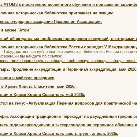
из МГОМЗ относительно первичного обучения и повышения квалиф
бличная историческая библиотека приглашает на лекцию
оялось очередное заседание Правления Ассоциации.
 в музее "Атом"
ений об актуальных проблемах проведения экскурсий, с которыми 
бличная историческая библиотека России проводит V Международн
 г. Государственная публичная историческая библиотека России прово
ференции вы найдете по ссылке:
rence/v_mezhdunarodnaya_nauchnaya_konferenciya_voennaya_istoriya_rossii_
ырь, Продление аккредитации и Первичная аккредитация, май 2026г
иации в майские праздники
в Храме Христа Спасителя, май 2026г.
ции в Храме Христа Спасителя, май 2026г.
тол на тему: «Актуализация Перечня вопросов для практической ча
офис Ассоциации традиционно переходит на двухдневный график р
ись гидов-переводчиков и экскурсоводов на первичное обучение и
ции в Храме Христа Спасителя, шесть групп, апрель 2026г.