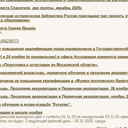
иста Спасителя, две группы, декабрь 2025г.
бличная историческая библиотека России приглашает вас принять 
 и образовании»
мяти Сергея Ярцева
е
9_456239773
у повышения квалификации гидов-переводчиков в Государственной 
у) и 24 ноября (в понедельник) в офисе Ассоциации изменится режи
 «Подготовка к аттестации по Московской области».
Новодевичий монастырь, первичное обучение и продление аккредит
одчиков на повышение квалификации в «Музеях московского Кремля
рь, Продление аккредитации и Первичная аккредитация, 26 ноября
ырь, Продление аккредитации и Первичная аккредитация, ноябрь 2
 обучение в музее-усадьбе "Кусково".
иации в начале ноября
реносом выходного дня с субботы 01.11.25 на понедельник 03.11.25 офис 
ать не будет. Следующий рабочий день - 05.11.2025, среда.