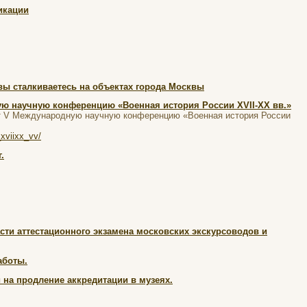
икации
вы сталкиваетесь на объектах города Москвы
ую научную конференцию «Военная история России XVII-XX вв.»
дит V Международную научную конференцию «Военная история России
xviixx_vv/
.
сти аттестационного экзамена московских экскурсоводов и
аботы.
 на продление аккредитации в музеях.