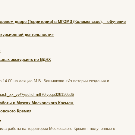
ревом дворе (Территории) в МГОМЗ (Коломенское), – обучение
скурсионной деятельности»
.
льных экскурсиях по ВДНХ
о 14.00 на лекцию М.Б. Башмакова «Из истории создания и
v_nach_xx_vv/?ysclid=mlf70iyoqe328130536
аботы в Музеях Московского Кремля.
ковского Кремля
.
ила работы на территории Московского Кремля, полученные от