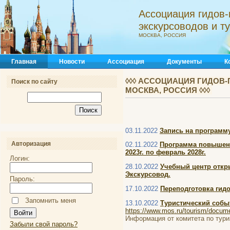
Ассоциация гидов-
экскурсоводов и 
МОСКВА, РОССИЯ
Главная
Новости
Ассоциация
Документы
К
◊◊◊ АССОЦИАЦИЯ ГИДОВ-
Поиск по сайту
МОСКВА, РОССИЯ ◊◊◊
03.11.2022
Запись на программ
Авторизация
02.11.2022
Программа повышени
2023г. по февраль 2028г.
Логин:
28.10.2022
Учебный центр отк
Экскурсовод.
Пароль:
17.10.2022
Переподготовка гидо
Запомнить меня
13.10.2022
Туристический собы
https://www.mos.ru/tourism/documen
Информация от комитета по тури
Забыли свой пароль?