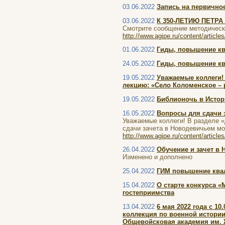
03.06.2022
Запись на первично
03.06.2022
К 350-ЛЕТИЮ ПЕТРА
Смотрите сообщение методичес
http://www.agipe.ru/content/article
01.06.2022
Гиды, повышение кв
24.05.2022
Гиды, повышение кв
19.05.2022
Уважаемые коллеги!
лекцию: «Село Коломенское – 
19.05.2022
Библионочь в Историч
16.05.2022
Вопросы для сдачи 
Уважаемые коллеги! В разделе 
сдачи зачета в Новодевичьем мо
http://www.agipe.ru/content/article
26.04.2022
Обучение и зачет в
Изменено и дополнено
25.04.2022
ГИМ повышение квал
15.04.2022
О старте конкурса 
гостеприимства
13.04.2022
6 мая 2022 года с 1
коллекция по военной истори
Общевойсковая академия им. 