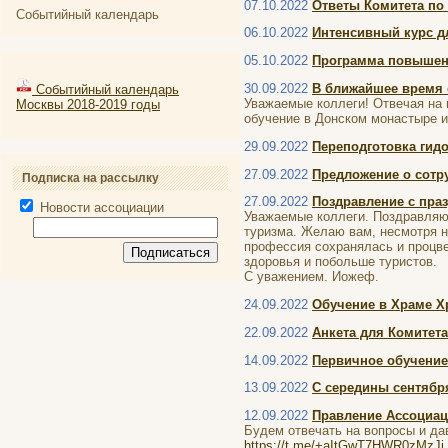
07.10.2022
Ответы Комитета по
Событийный календарь
06.10.2022
Интенсивный курс д
05.10.2022
Программа повышени
30.09.2022
В ближайшее время 
Событийный календарь
Уважаемые коллеги! Отвечая на 
Москвы 2018-2019 годы
обучение в Донском монастыре и
29.09.2022
Переподготовка гидо
27.09.2022
Предложение о сотру
Подписка на рассылку
27.09.2022
Поздравление с пра
Новости ассоциации
Уважаемые коллеги. Поздравля
туризма. Желаю вам, несмотря н
профессия сохранялась и процв
здоровья и побольше туристов.
С уважением. Иожеф.
24.09.2022
Обучение в Храме Хр
22.09.2022
Анкета для Комитета
14.09.2022
Первичное обучение
13.09.2022
С середины сентябр
12.09.2022
Правление Ассоциаци
Будем отвечать на вопросы и да
https://t.me/+aItGwT7HWR0zMzJi