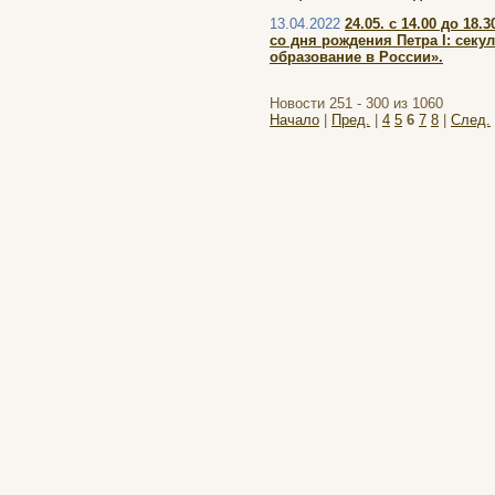
13.04.2022
24.05. с 14.00 до 1
со дня рождения Петра I: сек
образование в России».
Новости 251 - 300 из 1060
Начало
|
Пред.
|
4
5
6
7
8
|
След.