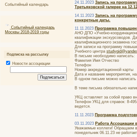
24.11.2023
Запись на программ
Событийный календарь
Третьяковской галерее на 12.12
14.11.2023
Запись на программ
конкретные даты.
Событийный календарь
11.11.2023
Программа повышени
Москвы 2018-2019 годы
АНО ДПО «Учебно-координационн
квалификации экскурсоводов. Да
квалификационного экзамена гос
Для записи на программу повыше
Учебного центра
studygid@yandex
Подписка на рассылку
В письме необходимо написать:
Фамилия Имя Отчество
Новости ассоциации
Телефон
Номер аккредитационной карты
Дата и название мероприятия, на
В одном письме можно написать 
В теме письма обязательно нап
УКЦ оставляет за собой право в
Телефон УКЦ для справок: 8-495-
ведется.
11.11.2023
Программа подготовк
03.11.2023
Работа Ассоциации 
Уважаемые коллеги! Обращаем ва
понедельник 06.11.23 не работае