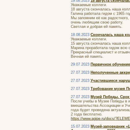
19.08.2023
18 августа скончала
Уважаемые коллеги.
18 августа скончалась наша кол
Галина работала гидом с 1965 г
Мы запомним её как радостного,
очень любящим свою работу.
Светлая и добрая ей память.
18.08.2023
Скончалась наша ко
Уважаемые коллеги.
15 августа скончалась наша кол
Марина проработала гидом всю с
Прекрасный специалист и отзывч
Вечная ей память.
29.07.2023
Первичное обучение 
27.07.2023
Неполученные аккре
27.07.2023
Участившиеся наруш
27.07.2023
Требование музея По
27.07.2023
Музей Победы. Срок 
После учебы в Музее Победы в и
вмешательства Ассоциации и Уче
года будет проведена актуализа
2 года бесплатно.
https://www.agipe.ru/docs/?ELE
15.07.2023
Музей-заповедник «