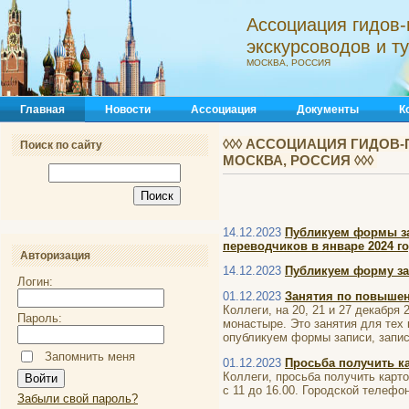
Ассоциация гидов-
экскурсоводов и 
МОСКВА, РОССИЯ
Главная
Новости
Ассоциация
Документы
К
◊◊◊ АССОЦИАЦИЯ ГИДОВ-
Поиск по сайту
МОСКВА, РОССИЯ ◊◊◊
14.12.2023
Публикуем формы за
переводчиков в январе 2024 го
Авторизация
14.12.2023
Публикуем форму за
Логин:
01.12.2023
Занятия по повыше
Коллеги, на 20, 21 и 27 декабр
Пароль:
монастыре. Это занятия для тех 
опубликуем формы записи, записа
Запомнить меня
01.12.2023
Просьба получить к
Коллеги, просьба получить карт
с 11 до 16.00. Городской телефон
Забыли свой пароль?