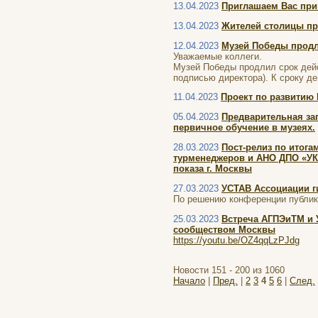
13.04.2023
Приглашаем Вас при
13.04.2023
Жителей столицы пр
12.04.2023
Музей Победы продл
Уважаемые коллеги.
Музей Победы продлил срок дейст
подписью директора). К сроку де
11.04.2023
Проект по развитию 
05.04.2023
Предварительная за
первичное обучение в музеях.
28.03.2023
Пост-релиз по итога
турменеджеров и АНО ДПО «УКЦ
показа г. Москвы
27.03.2023
УСТАВ Ассоциации г
По решению конференции публику
25.03.2023
Встреча АГПЭиТМ и 
сообществом Москвы
https://youtu.be/OZ4qqLzPJdg
Новости 151 - 200 из 1060
Начало
|
Пред.
|
2
3
4
5
6
|
След.