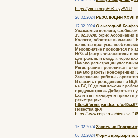
https://youtu.be/pE9KJeyyWLU
20.02.2024
РЕЗОЛЮЦИЯ XXVII Ко
17.02.2024
О ежегодной Конфер
Уважаемые коллеги, сообщаем
19.02.2024г. офис Ассоциации 
Коллеги, обратите внимание! 
качестве пропуска необходимо
Мероприятие проводится по ад
№34 «Центр космонавтики и ав
центральный вход, а через вх
Начало регистрации участнико
Регистрация проводится по чл
Начало работы Конференции: 1
Завершение работы - ориентир
В связи с проведением на ВДН
на ВДНХ до павильона пробле
предусмотрена. Добираться ну
Если вы планируете принять 
регистрации:
https://forms.yandex.ru/u/65cc6
Повестка дня
https://www.agipe.ru/arhiv/news/16
15.02.2024
Запись на Программу
06.02.2024
Форма предваритель