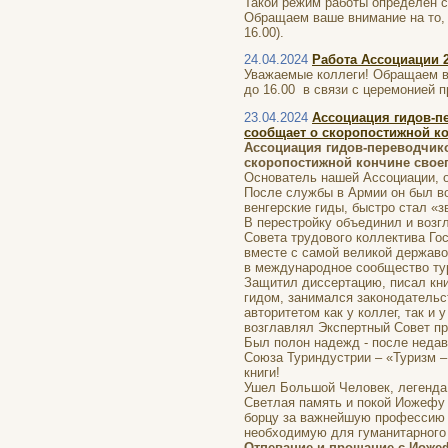
Такой режим работы определен с
Обращаем ваше внимание на то, ч
16.00).
24.04.2024
Работа Ассоциации 2
Уважаемые коллеги! Обращаем ваш
до 16.00 в связи с церемонией
23.04.2024
Ассоциация гидов-п
сообщает о скоропостижной к
Ассоциация гидов-переводчико
скоропостижной кончине свое
Основатель нашей Ассоциации, он
После службы в Армии он был во
венгерские гиды, быстро стал «з
В перестройку объединил и возг
Совета трудового коллектива Го
вместе с самой великой державо
в международное сообщество тур
Защитил диссертацию, писал кни
гидом, занимался законодательс
авторитетом как у коллег, так и
возглавлял Экспертный Совет п
Был полон надежд - после недав
Союза Туриндустрии – «Туризм –
книги!
Ушел Большой Человек, легенда 
Светлая память и покой Иожефу
борцу за важнейшую профессию в
необходимую для гуманитарного
Отпевание и прощание с Иожеф