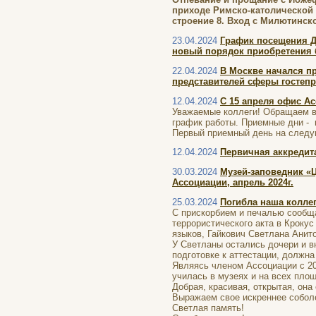
приходе Pимско-католической 
строение 8. Вход с Милютинско
23.04.2024
График посещения Д
новый порядок приобретения 
22.04.2024
В Москве начался пр
представителей сферы гостепр
12.04.2024
С 15 апреля офис Ас
Уважаемые коллеги! Обращаем ва
график работы. Приемные дни - вт
Первый приемный день на следую
12.04.2024
Первичная аккредит
30.03.2024
Музей-заповедник «
Ассоциации, апрель 2024г.
25.03.2024
Погибла наша колле
С прискорбием и печалью сообща
террористического акта в Крокус
языков, Гайкович Светлана Анито
У Светланы остались дочери и в
подготовке к аттестации, должна
Являясь членом Ассоциации с 20
училась в музеях и на всех площ
Добрая, красивая, открытая, она 
Выражаем свое искреннее собол
Светлая память!