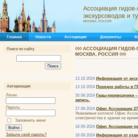
Ассоциация гидов-
экскурсоводов и 
МОСКВА, РОССИЯ
Главная
Новости
Ассоциация
Документы
К
◊◊◊ АССОЦИАЦИЯ ГИДОВ-
Поиск по сайту
МОСКВА, РОССИЯ ◊◊◊
13.10.2024
Информация от экск
Авторизация
13.10.2024
Порядок работы в Г
Логин:
30.09.2024
Гиды-переводчики –
запись.
Пароль:
27.09.2024
Офис Ассоциации 27.0
Уважаемые коллеги! Офис Ассоциа
электричества в здании на врем
Запомнить меня
18.09.2024
Офис Ассоциации пер
Забыли свой пароль?
18.09.2024
Информация от отде