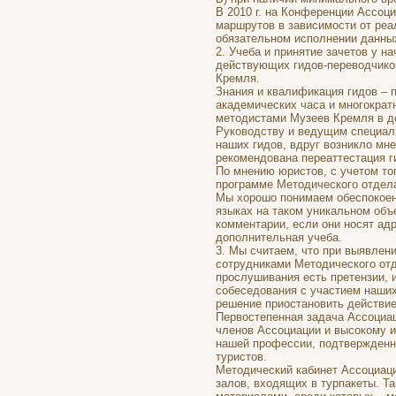
В 2010 г. на Конференции Ассоц
маршрутов в зависимости от реа
обязательном исполнении данных
2. Учеба и принятие зачетов у 
действующих гидов-переводчико
Кремля.
Знания и квалификация гидов – 
академических часа и многокра
методистами Музеев Кремля в д
Руководству и ведущим специали
наших гидов, вдруг возникло мн
рекомендована переаттестация г
По мнению юристов, с учетом тог
программе Методического отдела
Мы хорошо понимаем обеспокоен
языках на таком уникальном объ
комментарии, если они носят ад
дополнительная учеба.
3. Мы считаем, что при выявлен
сотрудниками Методического отд
прослушивания есть претензии, 
собеседования с участием наши
решение приостановить действие
Первостепенная задача Ассоциа
членов Ассоциации и высокому 
нашей профессии, подтвержденн
туристов.
Методический кабинет Ассоциаци
залов, входящих в турпакеты. Та