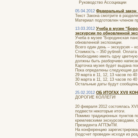
Руководство Ассоциации
05.04.2012
Федеральный закон 
Текст Закона смотрите в разделе
Материал подготовлен членом п
13.03.2012
Учеба в музее “Бор
экскурсии по обновленной экс
Учеба в музее “Бородинская пан
обновленной экспозиции.
Всего один день – экскурсия – к
Стоимость – 350 рублей. Оплата 
Необходимо иметь одну цветную 
должны быть разборчиво написа
Карточка музея будет выдана пос
Пока определены следующие да
29 марта в 11, 12, 13 часов по 40
30 марта в 11, 12, 13 часов по 40
Остальные даты будут сообщены
25.02.2012
ОБ ИТОГАХ XVII К
ДОРОГИЕ КОЛЛЕГИ!
20 февраля 2012 состоялась XVI
подвести некоторые итоги.
Помимо традиционных пунктов по
кремлевскими экскурсоводами, 
Президента АГПЭиТМ.
На конференцию зарегистрировал
(подсчет проведен исходя из ро