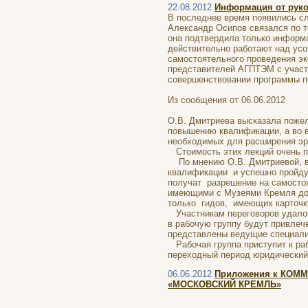
22.08.2012
Информация от руко
В последнее время появились слу
Александр Осипов связался по т
она подтвердила только информа
действительно работают над ус
самостоятельного проведения эк
представителей АГПТЭМ с участ
совершенствовании программы по
Из сообщения от 06.06.2012
О.В. Дмитриева высказала пожел
повышению квалификации, а во 
необходимых для расширения эр
Стоимость этих лекций очень п
По мнению О.В. Дмитриевой, в 
квалификации и успешно пройдут
получат разрешение на самостоя
имеющими с Музеями Кремля дог
только гидов, имеющих карточку
Участникам переговоров удалось
в рабочую группу будут привлеч
представлены ведущие специали
Рабочая группа приступит к рабо
переходный период юридический
06.06.2012
Приложения к КОМ
«МОСКОВСКИЙ КРЕМЛЬ»
ПРИЛОЖ