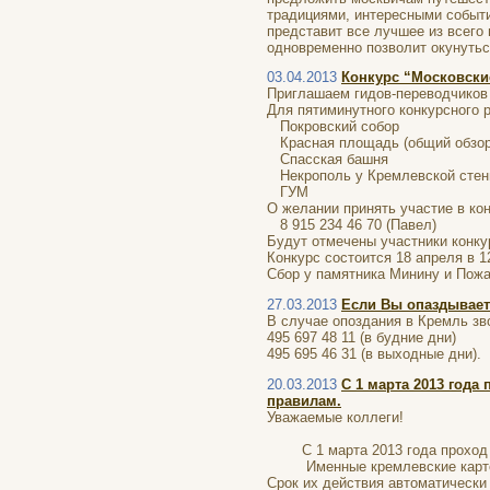
традициями, интересными событи
представит все лучшее из всего
одновременно позволит окунутьс
03.04.2013
Конкурс “Московски
Приглашаем гидов-переводчиков 
Для пятиминутного конкурсного 
Покровский собор
Красная площадь (общий обзор
Спасская башня
Некрополь у Кремлевской сте
ГУМ
О желании принять участие в ко
8 915 234 46 70 (Павел)
Будут отмечены участники конку
Конкурс состоится 18 апреля в 1
Сбор у памятника Минину и Пожа
27.03.2013
Если Вы опаздывает
В случае опоздания в Кремль зв
495 697 48 11 (в будние дни)
495 695 46 31 (в выходные дни).
20.03.2013
С 1 марта 2013 год
правилам.
Уважаемые коллеги!
С 1 марта 2013 года проход н
Именные кремлевские карточки,
Срок их действия автоматически 