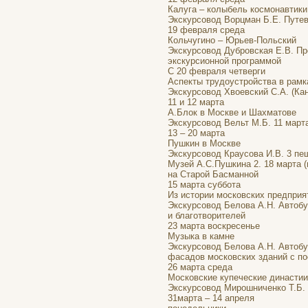
Калуга – колыбель космонавтики
Экскурсовод Ворцман Б.Е. Путев
19 февраля среда
Кольчугино – Юрьев-Польский
Экскурсовод Дубровская Е.В. П
экскурсионной программой
С 20 февраля четверги
Аспекты трудоустройства в рамк
Экскурсовод Хвоевский С.А. (Кан
11 и 12 марта
А.Блок в Москве и Шахматове
Экскурсовод Вельт М.Б. 11 марта
13 – 20 марта
Пушкин в Москве
Экскурсовод Краусова И.В. 3 пеш
Музей А.С.Пушкина 2. 18 марта (
на Старой Басманной
15 марта суббота
Из истории московских предприя
Экскурсовод Белова А.Н. Автоб
и благотворителей
23 марта воскресенье
Музыка в камне
Экскурсовод Белова А.Н. Автобу
фасадов московских зданий с п
26 марта среда
Московские купеческие династи
Экскурсовод Мирошниченко Т.Б. 
31марта – 14 апреля