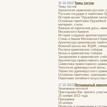
31.10.2013
Темы тестов
Темы тестов
Хронология правления русских г
Русские государи и памятники 
История музея “Оружейная палат
Основные памятники Оружейной п
материал, стили.
Важные исторические даты, име
Московского Кремля.
История создания архитектурног
Стены и башни Московского Кре
Архитектура кремлевских памятн
Военной школы им. ВЦИК, соборо
Росписи кремлевских соборов.
Иконы в кремлевских соборах.
Захоронения в кремлевских собо
Архитектура православного храм
Символика православного храма
Типология древнерусской иконы.
Убранство древнерусского храма 
Основные памятники, хранящиес
Памятники литейного искусства 
17.10.2013
Пятнадцатый европей
Уважаемые коллеги!
Приглашаем Вас принять участие 
25 ноября 2013 года.
Программа
19 ноября
Прибытие и размещение в гостин