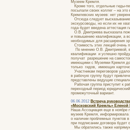
Музеем Кремля.
Кроме того, отдельные гиды-пе
посылали своих коллег – на это
Кремлевских музеев: нет уверен
Отсюда следует высказывание Е
экскурсоводы, но если их не хв
года будет введена аттестация г
О.В. Дмитриева высказала пожел
и повышению квалификации, а в
необходимых для расширения эр
Стоимость этих лекций очень п
По мнению О.В. Дмитриевой, в 
квалификации и успешно пройдут
получат разрешение на самостоя
имеющими с Музеями Кремля дог
только гидов, имеющих карточку
Участникам переговоров удалось
в рабочую группу будут привлеч
представлены ведущие специали
Рабочая группа приступит к рабо
переходный период юридический
промежуточный вариант.
06.06.2012
Встреча руководств
«Московский Кремль» Еленой 
Наша Ассоциация еще в ноябре 
музеев Кремля, информировала р
о наличии проблемных пунктов в
при подписании договора будет 
Мы обратились также напрямую к