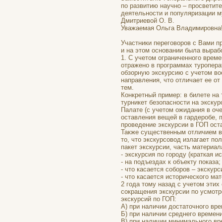
по развитию научно – просветит
деятельности и популяризации м
Дмитриевой О. В.
Уважаемая Ольга Владимировна
Участники переговоров с Вами п
и на этом основании была выра
1. С учетом ограниченного времен
отражено в программах туропера
обзорную экскурсию с учетом во
направления, что отличает ее о
тем.
Конкретный пример: в билете на
турникет безопасности на экскур
Палате (с учетом ожидания в оч
оставления вещей в гардеробе, п
проведение экскурсии в ГОП оста
Также существенным отличием в 
то, что экскурсовод излагает по
пакет экскурсии, часть материал
- экскурсия по городу (краткая 
- на подъездах к объекту показа;
- что касается соборов – экскур
- что касается исторического м
2 года тому назад с учетом эти
сокращения экскурсии по усмотр
экскурсий по ГОП:
А) при наличии достаточного вре
Б) при наличии среднего времени
В) при наличии минимального вр