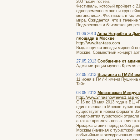
200 тысяч гостей.
Фестиваль, который пройдет с 21
одновременно станет и крупнейш
мегаполисах. Фестиваль в Колом
мира. Ожидается, что в течение 
Подмосковья и близлежащих реги
11.06.2013
Анна Нетребко и Дм
площади в Москве
http://www.itar-tass.com
Выдающиеся звезды мировой опе
Москве. Совместный концерт арт
27.05.2013
Сообщение от админ
Администрация музеев Кремля со
22.05.2013
Выставка в ГМИИ и
11 июня в ГМИИ имени Пушкина о
Тейт.
08.05.2013
Московская Междун
http://www.2r.ru/shownews1.asp?i
С 16 по 18 мая 2013 года в ВЦ 
единственная в Москве туристска
существует в новом формате В2С
предприятия туристской отрасли
а также привлечь новых клиенто
Ярмарка ставит перед собой две
Москвы (начиная с туристской и
событийных и экскурсионных про
предложить москвичам путешеств