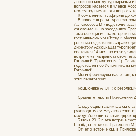
договоров между турфирмами и 
вопросов касается и членов Асс
можем поднимать эти вопросы т
К сожалению, турфирмы до конц
В начале апреля туроператоры 
А., Крессова М.) подключились,
ознакомлены на заседаниях Прав
теме совещание, на котором при
гостиничному хозяйству г. Моск
решение подготовить справку дл
директору Ассоциации туроперат
состоится 14 мая, но из-за усил
встречи мы направили свои тези
Гагариной (Приложение 1). По и
подготовленное Исполнительным
Гагариной.
Мы информируем вас о том, как
этих переговорах.
Коммюнике АТОР ( с резолюцией
Сравните тексты Приложения 2 
Следующим нашим шагом стала 
руководителем Научного совета 
между Исполнительным директор
5 июня 2012 г. эта встреча сос
Шнайдген и члены Правления М.
Отчет о встрече см. в Приложе