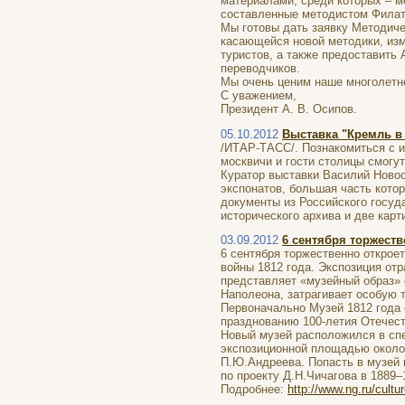
материалами, среди которых – м
составленные методистом Филато
Мы готовы дать заявку Методиче
касающейся новой методики, изм
туристов, а также предоставить
переводчиков.
Мы очень ценим наше многолетне
С уважением,
Президент А. В. Осипов.
05.10.2012
Выставка "Кремль в 
/ИТАР-ТАСС/. Познакомиться с и
москвичи и гости столицы смогу
Куратор выставки Василий Новос
экспонатов, большая часть кото
документы из Российского госуда
исторического архива и две кар
03.09.2012
6 сентября торжеств
6 сентября торжественно открое
войны 1812 года. Экспозиция от
представляет «музейный образ» 
Наполеона, затрагивает особую 
Первоначально Музей 1812 года 
празднованию 100-летия Отечест
Новый музей расположился в сп
экспозиционной площадью около 
П.Ю.Андреева. Попасть в музей
по проекту Д.Н.Чичагова в 1889–
Подробнее:
http://www.ng.ru/cult