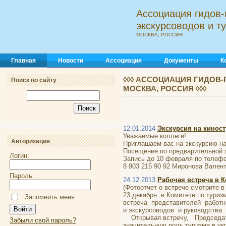
Ассоциация гидов-
экскурсоводов и 
МОСКВА, РОССИЯ
Главная
Новости
Ассоциация
Документы
К
◊◊◊ АССОЦИАЦИЯ ГИДОВ-
Поиск по сайту
МОСКВА, РОССИЯ ◊◊◊
12.01.2014
Экскурсия на кино
Уважаемые коллеги!
Авторизация
Приглашаем вас на экскурсию на
Посещение по предварительной 
Логин:
Запись до 10 февраля по телефо
8 903 215 90 92 Миронова Вален
Пароль:
24.12.2013
Рабочая встреча в К
(Фотоотчет о встрече смотрите в
23 декабря в Комитете по туриз
Запомнить меня
встреча представителей работни
и экскурсоводов и руководства
Открывая встречу, Председател
Забыли свой пароль?
значительную роль туризма в у