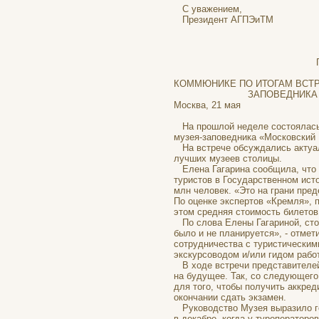
С уважением,
Президент 
ПРИЛОЖЕН
КОММЮНИКЕ ПО ИТОГАМ ВСТР
ЗАПОВЕДНИКА
Москва, 21 мая
На прошлой неделе состоялась 
музея-заповедника «Московский 
На встрече обсуждались актуал
лучших музеев столицы.
Елена Гагарина сообщила, что по
туристов в Государственном ист
млн человек. «Это на грани пред
По оценке экспертов «Кремля», 
этом средняя стоимость билетов
По слова Елены Гагариной, стои
было и не планируется», - отме
сотрудничества с туристическим
экскурсоводом и/или гидом рабо
В ходе встречи представителей
на будущее. Так, со следующего 
для того, чтобы получить аккре
окончании сдать экзамен.
Руководство Музея выразило го
в декабре, когда у туроператоро