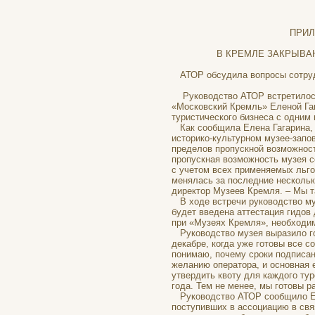
ПРИЛОЖЕН
В КРЕМЛЕ ЗАКРЫВАЮТС
АТОР обсудила вопросы сотруд
Руководство АТОР встретилось 
«Московский Кремль» Еленой Га
туристического бизнеса с одним
Как сообщила Елена Гагарина, по
историко-культурном музее-запо
пределов пропускной возможности
пропускная возможность музея с
с учетом всех применяемых льго
менялась за последние нескольк
директор Музеев Кремля. – Мы т
В ходе встречи руководство му
будет введена аттестация гидов 
при «Музеях Кремля», необходим
Руководство музея выразило го
декабре, когда уже готовы все с
понимаю, почему сроки подписан
желанию оператора, и основная 
утвердить квоту для каждого тур
года. Тем не менее, мы готовы 
Руководство АТОР сообщило Еле
поступивших в ассоциацию в связ