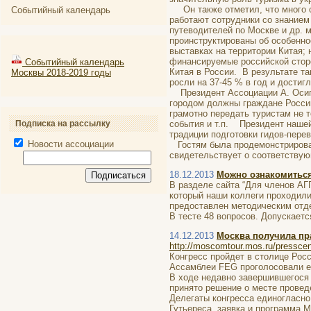
Он также отметил, что много сд
Событийный календарь
работают сотрудники со знанием 
путеводителей по Москве и др. м
проинструктированы об особенно
выставках на территории Китая;
финансируемые российской сторо
Событийный календарь
Китая в России. В результате т
Москвы 2018-2019 годы
росли на 37-45 % в год и достиг
Президент Ассоциации А. Осипов
городом должны граждане России
грамотно передать туристам не 
Подписка на рассылку
события и т.п. Президент нашей
традиции подготовки гидов-пере
Новости ассоциации
Гостям была продемонстрирован
свидетельствует о соответствую
18.12.2013
Можно ознакомиться
В разделе сайта “Для членов АГ
который наши коллеги проходили
предоставлен методическим отд
В тесте 48 вопросов. Допускаетс
14.12.2013
Москва получила пра
http://moscomtour.mos.ru/presscen
Конгресс пройдет в столице Росс
Ассамблеи FEG проголосовали е
В ходе недавно завершившегося в
принято решение о месте провед
Делегаты конгресса единогласн
Гутьереса, заявка и программа 