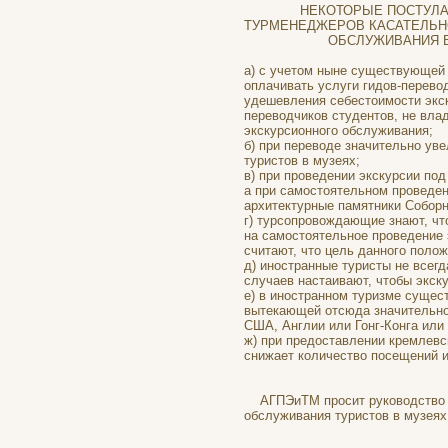
НЕКОТОРЫЕ ПОСТУЛАТЫ 
ТУРМЕНЕДЖЕРОВ КАСАТЕЛ
ОБСЛУЖИВАНИЯ В МУЗЕЯ
а) с учетом ныне существующей
оплачивать услуги гидов-перево
удешевления себестоимости экс
переводчиков студентов, не вла
экскурсионного обслуживания;
б) при переводе значительно ув
туристов в музеях;
в) при проведении экскурсии по
а при самостоятельном проведен
архитектурные памятники Собор
г) турсопровождающие знают, чт
на самостоятельное проведение 
считают, что цель данного поло
д) иностранные туристы не всег
случаев настаивают, чтобы экск
е) в иностранном туризме сущест
вытекающей отсюда значительной
США, Англии или Гонг-Конга или
ж) при предоставлении кремлевс
снижает количество посещений и
АГПЭиТМ просит руководство м
обслуживания туристов в музеях