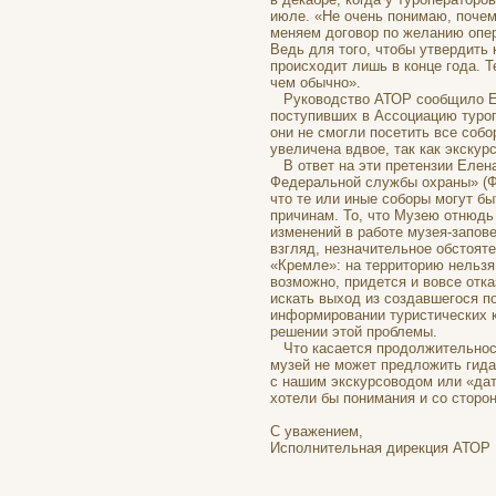
июле. «Не очень понимаю, почем
меняем договор по желанию опер
Ведь для того, чтобы утвердить 
происходит лишь в конце года. 
чем обычно».
Руководство АТОР сообщило Еле
поступивших в Ассоциацию туроп
они не смогли посетить все соб
увеличена вдвое, так как экску
В ответ на эти претензии Елена
Федеральной службы охраны» (ФС
что те или иные соборы могут б
причинам. То, что Музею отнюдь
изменений в работе музея-запове
взгляд, незначительное обстоят
«Кремле»: на территорию нельзя 
возможно, придется и вовсе отк
искать выход из создавшегося п
информировании туристических к
решении этой проблемы.
Что касается продолжительности
музей не может предложить гида
с нашим экскурсоводом или «дат
хотели бы понимания и со сторо
С уважением,
Исполнительная дирекция АТО