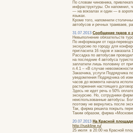
По словам чиновника, привлекать
инфраструктуры. Он напомнил, ч
— на вокзалах и один — в аэропо
языках.
Кроме того, напомнили столичны
автобусов и речных трамваев, ра
31.07.2013
Сообщение гидов о 
Невыполнение обязательств тур
По информации от гида-перевод
экскурсию по городу для конфер
пригласила 16 гидов и заказала 
Рассадка по автобусам проводил
на последние 4 автобуса туристо
заплатили лишь половину от при
п.4.1 – «В случае невозможност
Заказчика, услуги Подрядчика п
уведомления Подрядчика об изме
часов до момента начала исполн
расторжения настоящего договор
Здесь не идет речь о 50% оплат
экскурсию. Но, сотрудники фирм
неиспользованные автобусы. Бол
поэтому не вернулись после экс
Так, фирма решила покрыть пере
Таким образом, фирма «Московия
20.07.2013
На Красной площади
http://ruskline.ru/
25 июля в 20.00 на Красной пло