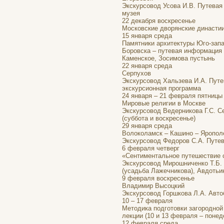
Экскурсовод Усова И.В. Путевая
музея
22 декабря воскресенье
Московские дворянские династии
15 января среда
Памятники архитектуры Юго-запа
Боровска – путевая информация и
Каменское, Зосимова пустынь
22 января среда
Серпухов
Экскурсовод Хальзева И.А. Путе
экскурсионная программа
24 января – 21 февраля пятницы
Мировые религии в Москве
Экскурсовод Ведерникова Г.С. Се
(суббота и воскресенье)
29 января среда
Волоколамск – Кашино – Яропол
Экскурсовод Федоров С.А. Путе
6 февраля четверг
«Сентиментальное путешествие 
Экскурсовод Мирошниченко Т.Б. 
(усадьба Лажечникова), Авдотьи
9 февраля воскресенье
Владимир Высоцкий
Экскурсовод Горшкова Л.А. Авто
10 – 17 февраля
Методика подготовки загородной
лекции (10 и 13 февраля – понед
12 февраля среда