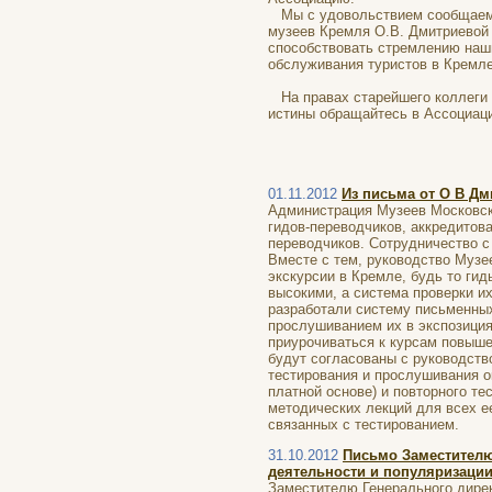
Мы с удовольствием сообщаем, 
музеев Кремля О.В. Дмитриевой
способствовать стремлению наши
обслуживания туристов в Кремле
На правах старейшего коллеги п
истины обращайтесь в Ассоциац
Иоже
29 октября
01.11.2012
Из письма от О В Дм
Администрация Музеев Московск
гидов-переводчиков, аккредитов
переводчиков. Сотрудничество с
Вместе с тем, руководство Музее
экскурсии в Кремле, будь то ги
высокими, а система проверки и
разработали систему письменных
прослушиванием их в экспозиция
приурочиваться к курсам повыше
будут согласованы с руководств
тестирования и прослушивания о
платной основе) и повторного т
методических лекций для всех е
связанных с тестированием.
31.10.2012
Письмо Заместителю
деятельности и популяризации
Заместителю Генерального дире