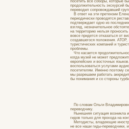
посетить все соборы, которые бы
продолжительность экскурсий бы
переводил сопровождавший груп
В ответ на эти претензии Елена 
периодически проводятся рестав
подтверждает одно из последних
взгляд, незначительное обстоят
на территорию нельзя проносить 
вовсе придется отказаться от в
создавшегося положения. АТОР, 
туристических компаний и турист
проблемы.
Что касается продолжительности
когда музей не может предложит
европейских и восточных языков
воспользоваться услугами аудио
посетителям. Именно поэтому се
мы разрешаем работать аккредит
бы понимания и со стороны турб
ПРИЛОЖЕ
По словам Ольги Владимировны 
переводчику.
Нынешняя ситуация возникла из-
гидов только для прохода на ко
Методисты, владеющие иностран
не все наши гиды-переводчики, 