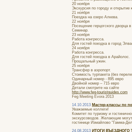
20 ноября
Экскурсия по городу и открытие 
21 ноября
Поездка на озеро Алкева.
22 ноября
Посещение герцогского дворца в
Семинар.
23 ноября
Работа конгресса.
Для гостей поездка в город Элва
24 ноября
Работа конгресса.
Для гостей поездка в Арайолос.
Прощальный ужин.
25 ноября
Трансфер в аэропорт.
Стоимость турпакета (без переле
Одинарный номер - 895 евро
Двойной номер – 715 евро
Детали смотрите на сайте
http://www.feg-touristguides.com
Feg Meeting Evora 2013
14.10.2013
Мастер-классы по п
Уважаемые коллеги!
Комитет по туризму и гостиничн
экскурсоводов. Желающие могут п
гостинице Измайлово "Гамма-Дел
24.08.2013
ИТОГИ ВЪЕЗДНОГО Т