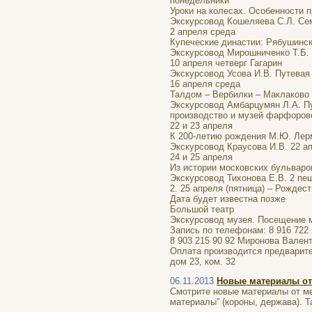
понедельники
Уроки на колесах. Особенности 
Экскурсовод Кошеляева С.Л. Семи
2 апреля среда
Купеческие династии: Рябушинс
Экскурсовод Мирошниченко Т.Б. 
10 апреля четверг Гагарин
Экскурсовод Усова И.В. Путева
16 апреля среда
Талдом – Вербилки – Маклаково
Экскурсовод Амбарцумян Л.А. Пу
производство и музей фарфоров
22 и 23 апреля
К 200-летию рождения М.Ю. Лер
Экскурсовод Краусова И.В. 22 ап
24 и 25 апреля
Из истории московских бульваро
Экскурсовод Тихонова Е.В. 2 пеш
2. 25 апреля (пятница) – Рождес
Дата будет известна позже
Большой театр
Экскурсовод музея. Посещение м
Запись по телефонам: 8 916 722
8 903 215 90 92 Миронова Вален
Оплата производится предварите
дом 23, ком. 32
06.11.2013
Новые материалы от
Смотрите новые материалы от ме
материалы” (короны, держава). 