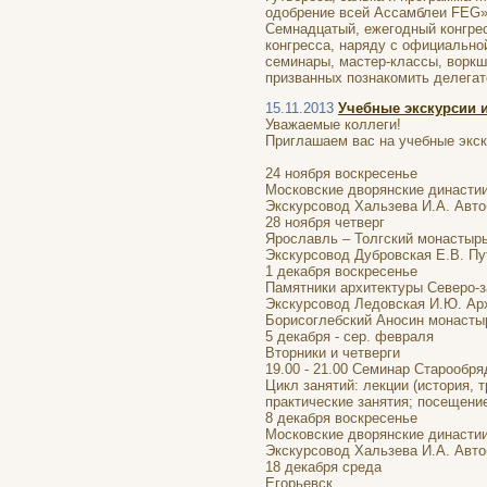
одобрение всей Ассамблеи FEG»
Семнадцатый, ежегодный конгрес
конгресса, наряду с официально
семинары, мастер-классы, воркш
призванных познакомить делегат
15.11.2013
Учебные экскурсии 
Уважаемые коллеги!
Приглашаем вас на учебные экск
24 ноября воскресенье
Московские дворянские династи
Экскурсовод Хальзева И.А. Авто
28 ноября четверг
Ярославль – Толгский монастыр
Экскурсовод Дубровская Е.В. Пу
1 декабря воскресенье
Памятники архитектуры Северо-з
Экскурсовод Ледовская И.Ю. Арх
Борисоглебский Аносин монастыр
5 декабря - сер. февраля
Вторники и четверги
19.00 - 21.00 Семинар Старообр
Цикл занятий: лекции (история, 
практические занятия; посещени
8 декабря воскресенье
Московские дворянские династии
Экскурсовод Хальзева И.А. Авто
18 декабря среда
Егорьевск