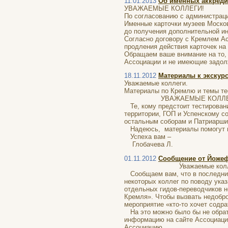
11.01.2013
Об именных аккреди
УВАЖАЕМЫЕ КОЛЛЕГИ!
По согласованию с администрац
Именные карточки музеев Москов
до получения дополнительной и
Согласно договору с Кремлем Ас
продления действия карточек на 
Обращаем ваше внимание на то,
Ассоциации и не имеющие задол
18.11.2012
Материалы к экскур
Уважаемые коллеги.
Материалы по Кремлю и темы тес
УВАЖАЕМЫЕ КОЛЛЕГ
Те, кому предстоит тестировани
территории, ГОП и Успенскому с
остальным соборам и Патриарши
Надеюсь, материалы помогут ва
Успеха вам –
Глобачев
01.11.2012
Сообщение от Йоже
Уважаемые колле
Сообщаем вам, что в последни
некоторых коллег по поводу ука
отдельных гидов-переводчиков н
Кремля». Чтобы вызвать недобро
мероприятие «кто-то хочет содрат
На это можно было бы не обрат
информацию на сайте Ассоциации
Ассоциацию.