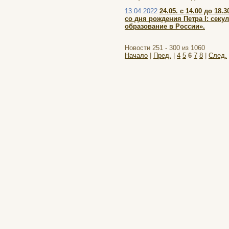
13.04.2022
24.05. с 14.00 до 1
со дня рождения Петра I: сек
образование в России».
Новости 251 - 300 из 1060
Начало
|
Пред.
|
4
5
6
7
8
|
След.