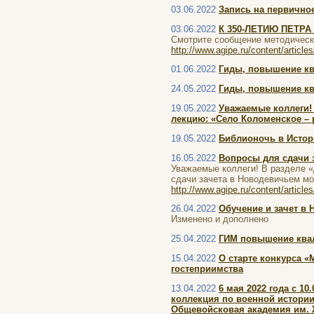
03.06.2022
Запись на первично
03.06.2022
К 350-ЛЕТИЮ ПЕТРА
Смотрите сообщение методичес
http://www.agipe.ru/content/article
01.06.2022
Гиды, повышение кв
24.05.2022
Гиды, повышение кв
19.05.2022
Уважаемые коллеги!
лекцию: «Село Коломенское – 
19.05.2022
Библионочь в Историч
16.05.2022
Вопросы для сдачи 
Уважаемые коллеги! В разделе 
сдачи зачета в Новодевичьем мо
http://www.agipe.ru/content/article
26.04.2022
Обучение и зачет в
Изменено и дополнено
25.04.2022
ГИМ повышение квал
15.04.2022
О старте конкурса 
гостеприимства
13.04.2022
6 мая 2022 года с 1
коллекция по военной истори
Общевойсковая академия им. 