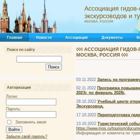
Ассоциация гидов-
экскурсоводов и 
МОСКВА, РОССИЯ
Главная
Новости
Ассоциация
Документы
К
◊◊◊ АССОЦИАЦИЯ ГИДОВ-
Поиск по сайту
МОСКВА, РОССИЯ ◊◊◊
03.11.2022
Запись на программ
Авторизация
02.11.2022
Программа повышени
2023г. по февраль 2028г.
Логин:
28.10.2022
Учебный центр отк
Экскурсовод.
Пароль:
17.10.2022
Переподготовка гидо
Запомнить меня
13.10.2022
Туристический собы
https://www.mos.ru/tourism/documen
Информация от комитета по тури
Забыли свой пароль?