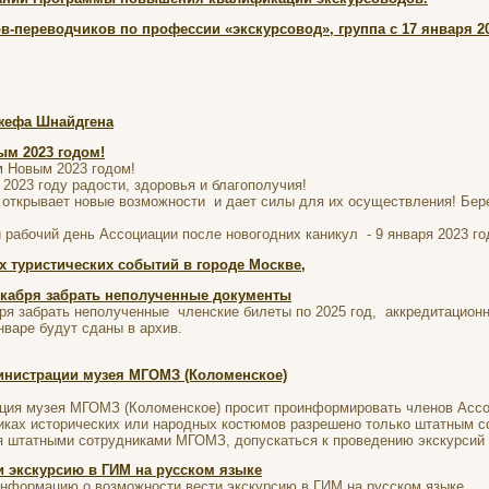
в-переводчиков по профессии «экскурсовод», группа с 17 января 2
жефа Шнайдгена
м 2023 годом!
м Новым 2023 годом!
2023 году радости, здоровья и благополучия!
ь открывает новые возможности и дает силы для их осуществления! Бере
 рабочий день Ассоциации после новогодних каникул - 9 января 2023 го
х туристических событий в городе Москве,
екабря забрать неполученные документы
бря забрать неполученные членские билеты по 2025 год, аккредитацион
аре будут сданы в архив.
нистрации музея МГОМЗ (Коломенское)
ция музея МГОМЗ (Коломенское) просит проинформировать членов Ассоц
иках исторических или народных костюмов​ разрешено только штатным с
 штатными сотрудниками МГОМЗ, допускаться к проведению экскурсий в
и экскурсию в ГИМ на русском языке
информацию о возможности вести экскурсию в ГИМ на русском языке.