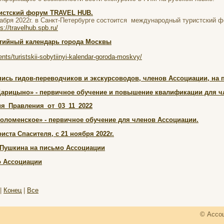
истский форум TRAVEL HUB.
кабря 2022г. в Санкт-Петербурге состоится международный туристски
ps://travelhub.spb.ru/
тийный календарь города Москвы
ts/turistskii-sobytiinyi-kalendar-goroda-moskvy/
ись гидов-переводчиков и экскурсоводов, членов Ассоциации, на п
Царицыно» - первичное обучение и повышение квалификации для чл
ия_Правления_от_03_11_2022
Коломенское» - первичное обучение для членов Ассоциации.
иста Спасителя, с 21 ноября 2022г.
 Пушкина на письмо Ассоциации
о Ассоциации
|
Конец
|
Все
© Ассоц