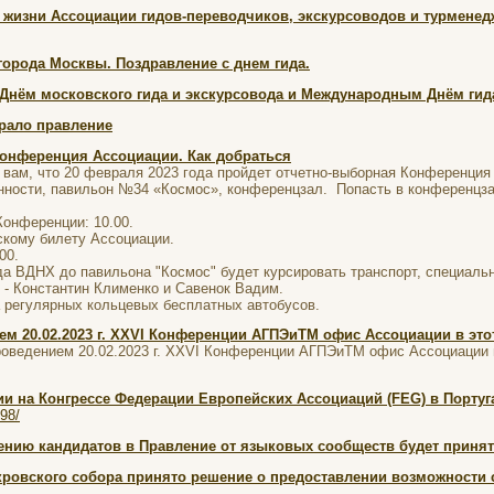
 жизни Ассоциации гидов-переводчиков, экскурсоводов и турменед
города Москвы. Поздравление с днем гида.
 Днём московского гида и экскурсовода и Международным Днём гид
рало правление
онференция Ассоциации. Как добраться
вам, что 20 февраля 2023 года пройдет отчетно-выборная Конференция 
ности, павильон №34 «Космос», конференцзал. Попасть в конференцзал
Конференции: 10.00.
скому билету Ассоциации.
00.
хода ВДНХ до павильона "Космос" будет курсировать транспорт, специал
- Константин Клименко и Савенок Вадим.
а регулярных кольцевых бесплатных автобусов.
ем 20.02.2023 г. XXVI Конференции АГПЭиТМ офис Ассоциации в этот
роведением 20.02.2023 г. XXVI Конференции АГПЭиТМ офис Ассоциации 
и на Конгрессе Федерации Европейских Ассоциаций (FEG) в Португа
198/
нию кандидатов в Правление от языковых сообществ будет принят
ровского собора принято решение о предоставлении возможности с