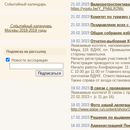
Событийный календарь
21.02.2023
Видеоретроспектива
https://youtu.be/Y_Ph6tLXQWc
21.02.2023
Комитет по туризму 
21.02.2023
Поздравляем всех с
Событийный календарь
Москвы 2018-2019 годы
20.02.2023
Общее собрание изб
19.02.2023
Отчетно-выборная К
Уважаемые коллеги, напоминаем 
Мира, 119, ВДНХ, пл. Промышлен
Подписка на рассылку
стороны павильона.
Начало регистрации участников 
Новости ассоциации
Регистрация проводится по член
Начало работы Конференции: 11.
С 10.00 до 11.00 от Главного в
логотипом ВДНХ. Ответственные 
Также справа от входа остановк
19.02.2023
В связи с проведени
Уважаемые коллеги! В связи с п
22.02.2023 г. (с 11 до 16).
19.02.2023
Фото нашей делегаци
http://www.agipe.ru/content/photo/
17.02.2023
Решение по выдвиже
16.02.2023
Администрацией Пок