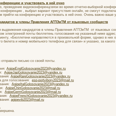
онференцию и участвовать в ней очно
, проведение видеоконференцсвязи во время отчетно-выборной конфере
 конференцию , выбрал вариант присутствия онлайн, не смогут подключ
м прийти на конференцию и участвовать в ней очно. Очень важно ваше 
андидатов в члены Правления АГПЭиТМ от языковых сообществ
я выдвижения кандидатов в члены Правления АГПЭиТМ от языковых соо
ом электронной почты бюллетень голосования на указанный ниже адрес
менту, «Бюллетени направляются в произвольной форме, однако в них 
о билета и номер мобильного телефона для связи» и указано, за какого 
 отправьте письмо со своей почты.
ния:
AgipeEnglGolosovanie2023@yandex.ru
ия:
AgipeJapGolosovanie2023@yandex.ru
вания:
AgipeRareGolosovanie2023@yandex.ru
та для голосования:
esp-portvibory2023@mail.ru
ования:
AgipeItalGolosovanie2023@yandex.ru
ия:
AgipeChinGolosovanie2023@mail.ru
ия:
AgipeGermGolosovanie2023@mail.ru
вания:
AgipeFrenchGolosovanie2023@yandex.ru
вания:
agipevib2023@mail.ru
.
авершена.