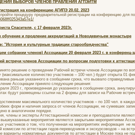
ДЕНИЯ ВЫБОРОВ ЧЛЕНОВ ПРАВЛЕНИЯ АГПЭИТМ
гистрация на конференцию АГИПЭ 20.02. 2023
пройти процедуру предварительной регистрации на конференцию для по
04068ff025343a57e1/
иста Спасителя, с 17 февраля 2023г.
е обучение и продление аккредитаций в Новодевичьем монастыре
е: "История и культурные традиции старообрядчества"
ем собрании членов) Ассоциации 20 февраля 2023 г. в конференц-з
й встречи членов Ассоциации по вопросам подготовки к аттестации
нято решение о проведении Рабочей встречи членов Ассоциации по вопр
 (максимальное количество участников – 100 чел.) будет открыта 01 фев
вана раньше указанного в сообщении срока, что вызвало справедливые 
вление Ассоциации приняло следующие решения:
раля 2023 г., произведенная до указанного в сообщении срока, аннулиру
 чатах будут размещены ссылки на 2 формы для записи на Рабочие встреч
достижении максимального количество участников – по 100 чел. в каждо
 обеих форм и наличия запроса от членов Ассоциации, не сумевших запи
ено в аналогичном порядке.
я, члены и эксперты Аттестационной комиссии и преподаватели являютс
е вышеуказанные мероприятия являются закрытыми мероприятиями Ассоц
х участников о том, что полученная на мероприятиях информация не я
й комиссии по аттестации гидов-переводчиков и экскурсоводов – на вс
е варианты нормативных документов по аттестации в Москве пока не по