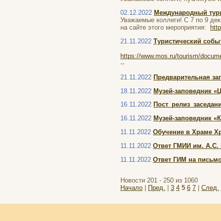
02.12.2022
Международный тур
Уважаемые коллеги! С 7 по 9 де
на сайте этого мероприятия:
htt
21.11.2022
Туристический собы
https://www.mos.ru/tourism/documen
--
21.11.2022
Предварительная зап
18.11.2022
Музей-заповедник «
16.11.2022
Пост_релиз_заседан
16.11.2022
Музей-заповедник «
11.11.2022
Обучение в Храме Хр
11.11.2022
Ответ ГМИИ им. А.С.
11.11.2022
Ответ ГИМ на письм
Новости 201 - 250 из 1060
Начало
|
Пред.
|
3
4
5
6
7
|
След.