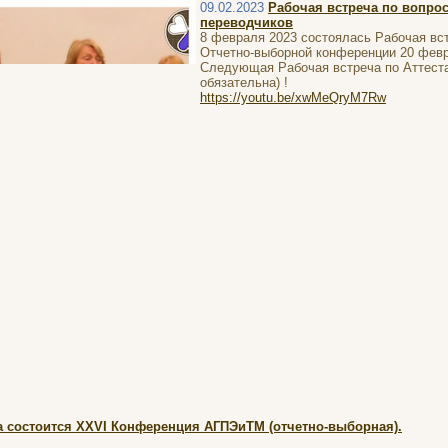
09.02.2023
Рабочая встреча по вопросу
переводчиков
8 февраля 2023 состоялась Рабочая вст
Отчетно-выборной конференции 20 февр
Следующая Рабочая встреча по Аттеста
обязательна) !
https://youtu.be/xwMeQryM7Rw
а состоится ​XXVI​ Конференция АГПЭиТМ (отчетно-выборная).