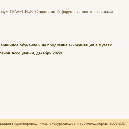
й форум TRAVEL HUB. С программой форума вы можете ознакомиться
ервичное обучение и на продление аккредитации в музеях.
енов Ассоциации, декабрь 2022г
иация гидов-переводчиков, экскурсоводов и турменеджеров, 2009-2014