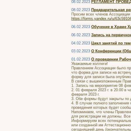
08.02.2023
РЕГЛАМЕНТ ПРОВЕ
08.02.2023
Предварительная ре
Просим всех членов Ассоциации 
https://forms.yandex.ru/u/63c591
06.02.2023
Обучение в Храме Хр
06.02.2023
Запись на первично
04.02.2023
Цикл занятий по тем
03.02.2023
О Конференции (Общ
01.02.2023
О проведении Рабоче
Уважаемые коллеги!
Правлением Ассоциации было при
что форма для записи на встречу
форму для записи была опублико
В связи с вышеизложенным Пра
1. Запись на мероприятие 08 фев
2. 01 февраля 2023 г. в 20.00 в
февраля 2023 г.
3. Обе формы будут закрыты по 
4. В случае полного заполнения
проведения которых будет сообщ
Напоминаем, что члены Правлени
для регистрации не должны. Вс
Информируем всех потенциальны
или созданной им Аттестационно
сегодняшний день (окончательны