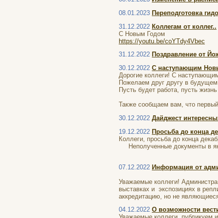
08.01.2023
Переподготовка гидо
31.12.2022
Коллегам от коллег..
С Новым Годом
https://youtu.be/coYTdy4Vbec
31.12.2022
Поздравление от Йо
30.12.2022
С наступающим Новы
Дорогие коллеги! ​С наступающи
Пожелаем друг другу в будущем 
Пусть будет работа, пусть жизн
Также сообщаем вам, что первый
30.12.2022
Дайджест интересны
19.12.2022
Просьба до конца д
Коллеги, просьба до конца дека
Неполученные документы в янв
07.12.2022
Информация от адми
Уважаемые коллеги! Администра
выставках и экспозициях в репл
аккредитацию, но не являющиеся
04.12.2022
О возможности вест
Уважаемые коллеги, публикуем 