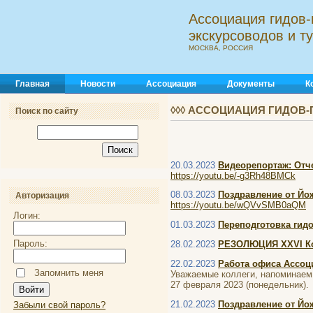
Ассоциация гидов-
экскурсоводов и 
МОСКВА, РОССИЯ
Главная
Новости
Ассоциация
Документы
К
◊◊◊ АССОЦИАЦИЯ ГИДОВ-
Поиск по сайту
20.03.2023
Видеорепортаж: Отч
https://youtu.be/-g3Rh48BMCk
08.03.2023
Поздравление от Йо
Авторизация
https://youtu.be/wQVvSMB0aQM
Логин:
01.03.2023
Переподготовка гидо
Пароль:
28.02.2023
РЕЗОЛЮЦИЯ XXVI Кон
22.02.2023
Работа офиса Ассоц
Запомнить меня
Уважаемые коллеги, напоминаем 
27 февраля 2023 (понедельник).
21.02.2023
Поздравление от Йо
Забыли свой пароль?