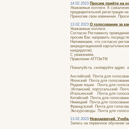
14.02.2023
Просим прийти на к
Уважаемые коллеги. К сожалению
предварительной регистрации на
Приносим свои извинения. Проси
13.02.2023
О голосовании за к
Уважаемые коллеги.
Согласно Регламенту проведени
просим Вас направить посредств
Напоминаем, что согласно регла
аккредитационной карты/членског
кандидатов).
С уважением,
Правление АГПЭиТМ
Пожалуйста, скопируйте адрес и
Английский Почта для голосова
Японский Почта для голосован
Редкие языки Почта для голосо
:Испанский, португальский Поч
Итальянский Почта для голос
Китайский Почта для голосован
Немецкий Почта для голосован
Французский Почта для голосо
Экскурсоводы Почта для голосо
13.02.2023
Новодевичий. Учеба
Запись на первичное обучение з