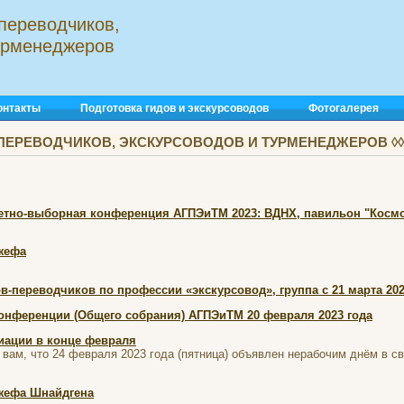
переводчиков,
турменеджеров
онтакты
Подготовка гидов и экскурсоводов
Фотогалерея
ПЕРЕВОДЧИКОВ, ЭКСКУРСОВОДОВ И ТУРМЕНЕДЖЕРОВ ◊◊◊
етно-выборная конференция АГПЭиТМ 2023: ВДНХ, павильон "Космо
жефа
в-переводчиков по профессии «экскурсовод», группа с 21 марта 202
ференции (Общего собрания) АГПЭиТМ 20 февраля 2023 года
иации в конце февраля
вам, что 24 февраля 2023 года (пятница) объявлен нерабочим днëм в 
жефа Шнайдгена