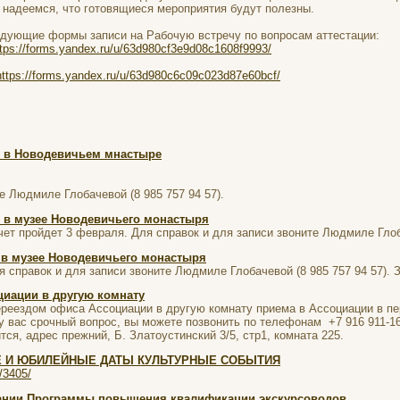
 надеемся, что готовящиеся мероприятия будут полезны.
ледующие формы записи на Рабочую встречу по вопросам аттестации:
ttps://forms.yandex.ru/u/63d980cf3e9d08c1608f9993/
https://forms.yandex.ru/u/63d980c6c09c023d87e60bcf/
 в Новодевичьем мнастыре
е Людмиле Глобачевой (8 985 757 94 57).
 в музее Новодевичьего монастыря
чет пройдет 3 февраля. Для справок и для записи звоните Людмиле Глоба
 в музее Новодевичьего монастыря
я справок и для записи звоните Людмиле Глобачевой (8 985 757 94 57). 
циации в другую комнату
реездом офиса Ассоциации в другую комнату приема в Ассоциации в пери
 вас срочный вопрос, вы можете позвонить по телефонам +7 916 911-16-
ся, адрес прежний, Б. Златоустинский 3/5, стр1, комната 225.
Е И ЮБИЛЕЙНЫЕ ДАТЫ КУЛЬТУРНЫЕ СОБЫТИЯ
s/3405/
ании Программы повышения квалификации экскурсоводов.