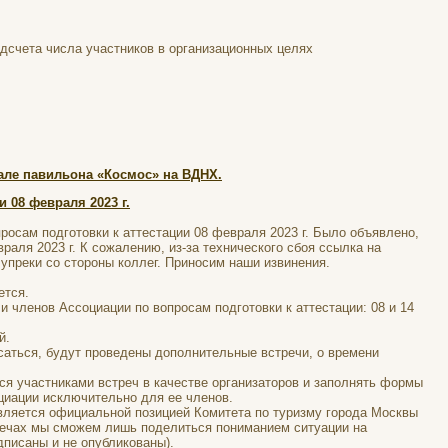
дсчета числа участников в организационных целях
але павильона «Космос» на ВДНХ.
 08 февраля 2023 г.
осам подготовки к аттестации 08 февраля 2023 г. Было объявлено,
раля 2023 г. К сожалению, из-за технического сбоя ссылка на
упреки со стороны коллег. Приносим наши извинения.
ется.
и членов Ассоциации по вопросам подготовки к аттестации: 08 и 14
й.
саться, будут проведены дополнительные встречи, о времени
я участниками встреч в качестве организаторов и заполнять формы
иации исключительно для ее членов.
вляется официальной позицией Комитета по туризму города Москвы
тречах мы сможем лишь поделиться пониманием ситуации на
дписаны и не опубликованы).