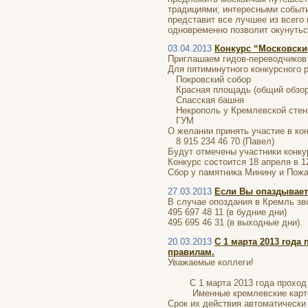
традициями, интересными событи
представит все лучшее из всего
одновременно позволит окунутьс
03.04.2013
Конкурс “Московски
Приглашаем гидов-переводчиков 
Для пятиминутного конкурсного 
Покровский собор
Красная площадь (общий обзор
Спасская башня
Некрополь у Кремлевской сте
ГУМ
О желании принять участие в ко
8 915 234 46 70 (Павел)
Будут отмечены участники конку
Конкурс состоится 18 апреля в 1
Сбор у памятника Минину и Пожа
27.03.2013
Если Вы опаздывает
В случае опоздания в Кремль зв
495 697 48 11 (в будние дни)
495 695 46 31 (в выходные дни).
20.03.2013
С 1 марта 2013 год
правилам.
Уважаемые коллеги!
С 1 марта 2013 года проход н
Именные кремлевские карточки,
Срок их действия автоматически 