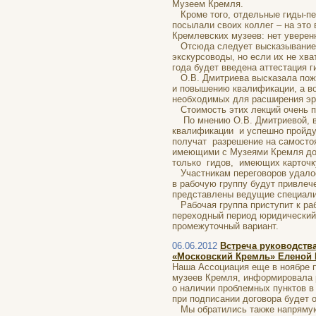
Музеем Кремля.
Кроме того, отдельные гиды-пе
посылали своих коллег – на это
Кремлевских музеев: нет уверен
Отсюда следует высказывание Е
экскурсоводы, но если их не хв
года будет введена аттестация г
О.В. Дмитриева высказала пожел
и повышению квалификации, а в
необходимых для расширения эр
Стоимость этих лекций очень п
По мнению О.В. Дмитриевой, в 
квалификации и успешно пройдут
получат разрешение на самостоя
имеющими с Музеями Кремля дог
только гидов, имеющих карточку
Участникам переговоров удалось
в рабочую группу будут привлеч
представлены ведущие специали
Рабочая группа приступит к рабо
переходный период юридический
промежуточный вариант.
06.06.2012
Встреча руководств
«Московский Кремль» Еленой 
Наша Ассоциация еще в ноябре 
музеев Кремля, информировала р
о наличии проблемных пунктов в
при подписании договора будет 
Мы обратились также напрямую к