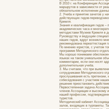
В 2010 г. на Конференции Ассоц
маршрутов в зависимости от реа
обязательном исполнении данных
2. Учеба и принятие зачетов у 
действующих гидов-переводчико
Кремля.
Знания и квалификация гидов – 
академических часа и многокра
методистами Музеев Кремля в д
Руководству и ведущим специали
наших гидов, вдруг возникло мн
рекомендована переаттестация г
По мнению юристов, с учетом тог
программе Методического отдела
Мы хорошо понимаем обеспокоен
языках на таком уникальном объ
комментарии, если они носят ад
дополнительная учеба.
3. Мы считаем, что при выявлен
сотрудниками Методического отд
прослушивания есть претензии, 
собеседования с участием наши
решение приостановить действие
Первостепенная задача Ассоциа
членов Ассоциации и высокому 
нашей профессии, подтвержденн
туристов.
Методический кабинет Ассоциаци
залов, входящих в турпакеты. Та