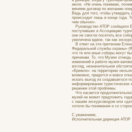
июле. «Не очень понимаю, почем
меняем договор по желанию опер
Ведь для того, чтобы утвердить 
происходит лишь в конце года. 
чем обычно».
Руководство АТОР сообщило Еле
поступивших в Ассоциацию туроп
они не смогли посетить все соб
увеличена вдвое, так как экску
В ответ на эти претензии Елена
Федеральной службы охраны» (ФС
что те или иные соборы могут б
причинам. То, что Музею отнюдь
изменений в работе музея-запове
взгляд, незначительное обстоят
«Кремле»: на территорию нельзя 
возможно, придется и вовсе отк
искать выход из создавшегося п
информировании туристических к
решении этой проблемы.
Что касается продолжительности
музей не может предложить гида
с нашим экскурсоводом или «дат
хотели бы понимания и со сторо
С уважением,
Исполнительная дирекция АТО