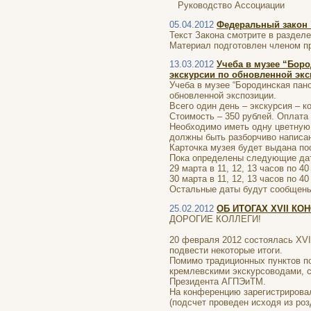
Руководство Ассоциации
05.04.2012
Федеральный закон 
Текст Закона смотрите в разделе
Материал подготовлен членом п
13.03.2012
Учеба в музее “Бор
экскурсии по обновленной экс
Учеба в музее “Бородинская пан
обновленной экспозиции.
Всего один день – экскурсия – к
Стоимость – 350 рублей. Оплата 
Необходимо иметь одну цветную 
должны быть разборчиво написа
Карточка музея будет выдана пос
Пока определены следующие да
29 марта в 11, 12, 13 часов по 40
30 марта в 11, 12, 13 часов по 40
Остальные даты будут сообщены
25.02.2012
ОБ ИТОГАХ XVII К
ДОРОГИЕ КОЛЛЕГИ!
20 февраля 2012 состоялась XVI
подвести некоторые итоги.
Помимо традиционных пунктов по
кремлевскими экскурсоводами, 
Президента АГПЭиТМ.
На конференцию зарегистрировал
(подсчет проведен исходя из ро