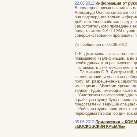
22.08.2012
Информация от руко
В последнее время появились слу
Александр Осипов связался по т
она подтвердила только информа
действительно работают над ус
самостоятельного проведения эк
представителей АГПТЭМ с участ
совершенствовании программы по
Из сообщения от 06.06.2012
О.В. Дмитриева высказала пожел
повышению квалификации, а во 
необходимых для расширения эр
Стоимость этих лекций очень п
По мнению О.В. Дмитриевой, в 
квалификации и успешно пройдут
получат разрешение на самостоя
имеющими с Музеями Кремля дог
только гидов, имеющих карточку
Участникам переговоров удалось
в рабочую группу будут привлеч
представлены ведущие специали
Рабочая группа приступит к рабо
переходный период юридический
06.06.2012
Приложения к КОМ
«МОСКОВСКИЙ КРЕМЛЬ»
ПРИЛОЖ