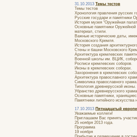
31.10.2013
Темы тестов
Темы тестов
Хронология правления русских г
Русские государи и памятники 
История музея “Оружейная палат
Основные памятники Оружейной п
материал, стили.
Важные исторические даты, име
Московского Кремля.
История создания архитектурног
Стены и башни Московского Кре
Архитектура кремлевских памятн
Военной школы им. ВЦИК, соборо
Росписи кремлевских соборов.
Иконы в кремлевских соборах.
Захоронения в кремлевских собо
Архитектура православного храм
Символика православного храма
Типология древнерусской иконы.
Убранство древнерусского храма 
Основные памятники, хранящиес
Памятники литейного искусства 
17.10.2013
Пятнадцатый европей
Уважаемые коллеги!
Приглашаем Вас принять участие 
25 ноября 2013 года.
Программа
19 ноября
Прибытие и размещение в гостин