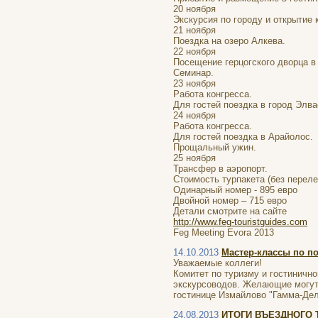
20 ноября
Экскурсия по городу и открытие 
21 ноября
Поездка на озеро Алкева.
22 ноября
Посещение герцогского дворца в
Семинар.
23 ноября
Работа конгресса.
Для гостей поездка в город Элва
24 ноября
Работа конгресса.
Для гостей поездка в Арайолос.
Прощальный ужин.
25 ноября
Трансфер в аэропорт.
Стоимость турпакета (без переле
Одинарный номер - 895 евро
Двойной номер – 715 евро
Детали смотрите на сайте
http://www.feg-touristguides.com
Feg Meeting Evora 2013
14.10.2013
Мастер-классы по п
Уважаемые коллеги!
Комитет по туризму и гостиничн
экскурсоводов. Желающие могут п
гостинице Измайлово "Гамма-Дел
24.08.2013
ИТОГИ ВЪЕЗДНОГО Т