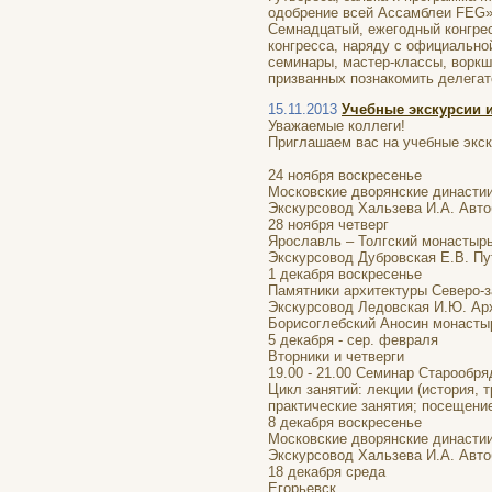
одобрение всей Ассамблеи FEG»
Семнадцатый, ежегодный конгрес
конгресса, наряду с официально
семинары, мастер-классы, воркш
призванных познакомить делегат
15.11.2013
Учебные экскурсии 
Уважаемые коллеги!
Приглашаем вас на учебные экск
24 ноября воскресенье
Московские дворянские династи
Экскурсовод Хальзева И.А. Авто
28 ноября четверг
Ярославль – Толгский монастыр
Экскурсовод Дубровская Е.В. Пу
1 декабря воскресенье
Памятники архитектуры Северо-з
Экскурсовод Ледовская И.Ю. Арх
Борисоглебский Аносин монастыр
5 декабря - сер. февраля
Вторники и четверги
19.00 - 21.00 Семинар Старообр
Цикл занятий: лекции (история, 
практические занятия; посещени
8 декабря воскресенье
Московские дворянские династии
Экскурсовод Хальзева И.А. Авто
18 декабря среда
Егорьевск