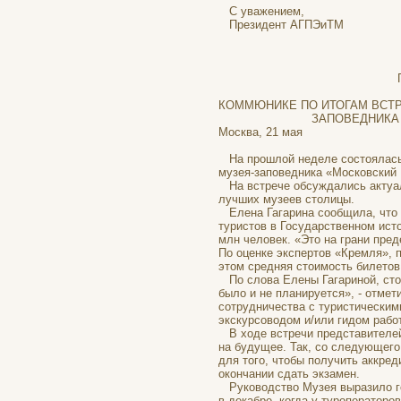
С уважением,
Президент 
ПРИЛОЖЕН
КОММЮНИКЕ ПО ИТОГАМ ВСТР
ЗАПОВЕДНИКА
Москва, 21 мая
На прошлой неделе состоялась 
музея-заповедника «Московский 
На встрече обсуждались актуал
лучших музеев столицы.
Елена Гагарина сообщила, что по
туристов в Государственном ист
млн человек. «Это на грани пред
По оценке экспертов «Кремля», 
этом средняя стоимость билетов
По слова Елены Гагариной, стои
было и не планируется», - отме
сотрудничества с туристическим
экскурсоводом и/или гидом рабо
В ходе встречи представителей
на будущее. Так, со следующего 
для того, чтобы получить аккре
окончании сдать экзамен.
Руководство Музея выразило го
в декабре, когда у туроператоро