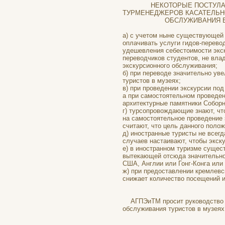
НЕКОТОРЫЕ ПОСТУЛАТЫ 
ТУРМЕНЕДЖЕРОВ КАСАТЕЛ
ОБСЛУЖИВАНИЯ В МУЗЕЯ
а) с учетом ныне существующей
оплачивать услуги гидов-перево
удешевления себестоимости экс
переводчиков студентов, не вла
экскурсионного обслуживания;
б) при переводе значительно ув
туристов в музеях;
в) при проведении экскурсии по
а при самостоятельном проведен
архитектурные памятники Собор
г) турсопровождающие знают, чт
на самостоятельное проведение 
считают, что цель данного поло
д) иностранные туристы не всег
случаев настаивают, чтобы экск
е) в иностранном туризме сущест
вытекающей отсюда значительной
США, Англии или Гонг-Конга или
ж) при предоставлении кремлевс
снижает количество посещений и
АГПЭиТМ просит руководство м
обслуживания туристов в музеях