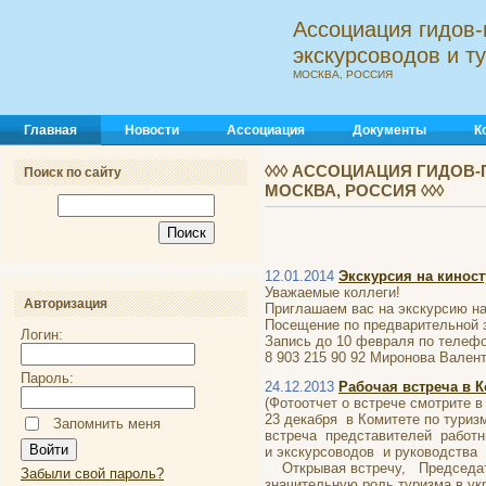
Ассоциация гидов-
экскурсоводов и 
МОСКВА, РОССИЯ
Главная
Новости
Ассоциация
Документы
К
◊◊◊ АССОЦИАЦИЯ ГИДОВ-
Поиск по сайту
МОСКВА, РОССИЯ ◊◊◊
12.01.2014
Экскурсия на кино
Уважаемые коллеги!
Авторизация
Приглашаем вас на экскурсию на
Посещение по предварительной 
Логин:
Запись до 10 февраля по телефо
8 903 215 90 92 Миронова Вален
Пароль:
24.12.2013
Рабочая встреча в К
(Фотоотчет о встрече смотрите в
23 декабря в Комитете по туриз
Запомнить меня
встреча представителей работни
и экскурсоводов и руководства
Открывая встречу, Председател
Забыли свой пароль?
значительную роль туризма в у