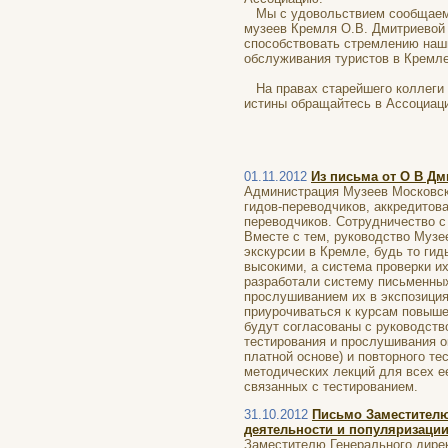
Мы с удовольствием сообщаем, 
музеев Кремля О.В. Дмитриевой
способствовать стремлению наши
обслуживания туристов в Кремле
На правах старейшего коллеги п
истины обращайтесь в Ассоциац
Иоже
29 октября
01.11.2012
Из письма от О В Дм
Администрация Музеев Московск
гидов-переводчиков, аккредитов
переводчиков. Сотрудничество с
Вместе с тем, руководство Музее
экскурсии в Кремле, будь то ги
высокими, а система проверки и
разработали систему письменных
прослушиванием их в экспозиция
приурочиваться к курсам повыше
будут согласованы с руководств
тестирования и прослушивания о
платной основе) и повторного т
методических лекций для всех е
связанных с тестированием.
31.10.2012
Письмо Заместителю
деятельности и популяризации
Заместителю Генерального дире