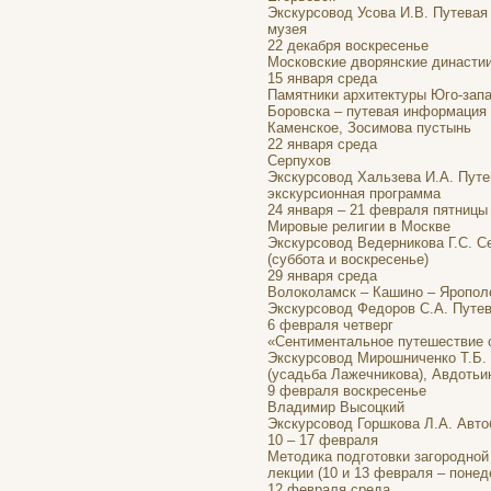
Экскурсовод Усова И.В. Путевая
музея
22 декабря воскресенье
Московские дворянские династии
15 января среда
Памятники архитектуры Юго-запа
Боровска – путевая информация и
Каменское, Зосимова пустынь
22 января среда
Серпухов
Экскурсовод Хальзева И.А. Путе
экскурсионная программа
24 января – 21 февраля пятницы
Мировые религии в Москве
Экскурсовод Ведерникова Г.С. Се
(суббота и воскресенье)
29 января среда
Волоколамск – Кашино – Яропол
Экскурсовод Федоров С.А. Путе
6 февраля четверг
«Сентиментальное путешествие 
Экскурсовод Мирошниченко Т.Б. 
(усадьба Лажечникова), Авдотьи
9 февраля воскресенье
Владимир Высоцкий
Экскурсовод Горшкова Л.А. Авто
10 – 17 февраля
Методика подготовки загородной
лекции (10 и 13 февраля – понед
12 февраля среда