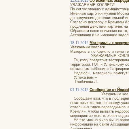
11.01.2013
Об именных аккреди
УВАЖАЕМЫЕ КОЛЛЕГИ!
По согласованию с администрац
Именные карточки музеев Москов
до получения дополнительной и
Согласно договору с Кремлем Ас
продления действия карточек на 
Обращаем ваше внимание на то,
Ассоциации и не имеющие задол
18.11.2012
Материалы к экскур
Уважаемые коллеги.
Материалы по Кремлю и темы тес
УВАЖАЕМЫЕ КОЛЛЕГ
Те, кому предстоит тестировани
территории, ГОП и Успенскому с
остальным соборам и Патриарши
Надеюсь, материалы помогут ва
Успеха вам –
Глобачев
01.11.2012
Сообщение от Йоже
Уважаемые колле
Сообщаем вам, что в последни
некоторых коллег по поводу ука
отдельных гидов-переводчиков н
Кремля». Чтобы вызвать недобро
мероприятие «кто-то хочет содрат
На это можно было бы не обрат
информацию на сайте Ассоциации
Ассоциацию.