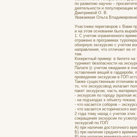
по развитию научно – просветит
деятельности и популяризации м
Дмитриевой О. В.
Уважаемая Ольга Владимировна
Участники переговоров с Вами п
и на этом основании была выра
1. С учетом ограниченного времен
отражено в программах туропера
обзорную экскурсию с учетом во
направления, что отличает ее о
тем.
Конкретный пример: в билете на
турникет безопасности на экскур
Палате (с учетом ожидания в оч
оставления вещей в гардеробе, п
проведение экскурсии в ГОП оста
Также существенным отличием в 
то, что экскурсовод излагает по
пакет экскурсии, часть материал
- экскурсия по городу (краткая 
- на подъездах к объекту показа;
- что касается соборов – экскур
- что касается исторического м
2 года тому назад с учетом эти
сокращения экскурсии по усмотр
экскурсий по ГОП:
А) при наличии достаточного вре
Б) при наличии среднего времени
В) при наличии минимального вр