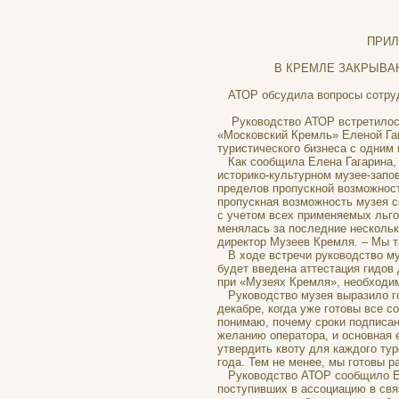
ПРИЛОЖЕН
В КРЕМЛЕ ЗАКРЫВАЮТС
АТОР обсудила вопросы сотруд
Руководство АТОР встретилось 
«Московский Кремль» Еленой Га
туристического бизнеса с одним
Как сообщила Елена Гагарина, по
историко-культурном музее-запо
пределов пропускной возможности
пропускная возможность музея с
с учетом всех применяемых льго
менялась за последние нескольк
директор Музеев Кремля. – Мы т
В ходе встречи руководство му
будет введена аттестация гидов 
при «Музеях Кремля», необходим
Руководство музея выразило го
декабре, когда уже готовы все с
понимаю, почему сроки подписан
желанию оператора, и основная 
утвердить квоту для каждого тур
года. Тем не менее, мы готовы 
Руководство АТОР сообщило Еле
поступивших в ассоциацию в связ