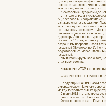
договоров между турфирмами и 
вопросов касается и членов Асс
можем поднимать эти вопросы т
К сожалению, турфирмы до конц
В начале апреля туроператоры 
А., Крессова М.) подключились,
ознакомлены на заседаниях Прав
теме совещание, на котором при
гостиничному хозяйству г. Моск
решение подготовить справку дл
директору Ассоциации туроперат
состоится 14 мая, но из-за усил
встречи мы направили свои тези
Гагариной (Приложение 1). По и
подготовленное Исполнительным
Гагариной.
Мы информируем вас о том, как
этих переговорах.
Коммюнике АТОР ( с резолюцией
Сравните тексты Приложения 2 
Следующим нашим шагом стала 
руководителем Научного совета 
между Исполнительным директор
5 июня 2012 г. эта встреча сос
Шнайдген и члены Правления М.
Отчет о встрече см. в Приложе