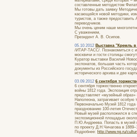
материалами, среди которых – м
составленные методистом Филато
Мы готовы дать заявку Методиче
касающейся новой методики, изм
туристов, а также предоставить
переводчиков.
Мы очень ценим наше многолетне
С уважением,
Президент А. В. Осипов.
05.10.2012
Выставка "Кремль в 
/ИТАР-ТАСС/. Познакомиться с и
москвичи и гости столицы смогу
Куратор выставки Василий Новос
экспонатов, большая часть кото
документы из Российского госуда
исторического архива и две кар
03.09.2012
6 сентября торжеств
6 сентября торжественно открое
войны 1812 года. Экспозиция от
представляет «музейный образ» 
Наполеона, затрагивает особую 
Первоначально Музей 1812 года 
празднованию 100-летия Отечест
Новый музей расположился в сп
экспозиционной площадью около 
П.Ю.Андреева. Попасть в музей
по проекту Д.Н.Чичагова в 1889–
Подробнее:
http://www.ng.ru/cult