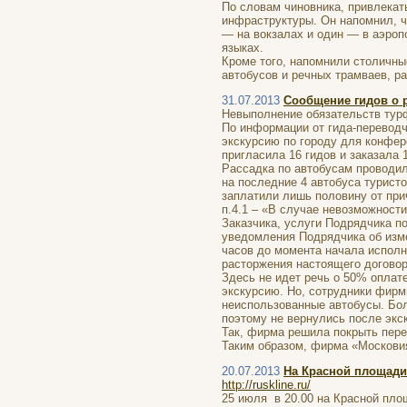
По словам чиновника, привлекать
инфраструктуры. Он напомнил, ч
— на вокзалах и один — в аэропо
языках.
Кроме того, напомнили столичны
автобусов и речных трамваев, ра
31.07.2013
Сообщение гидов о 
Невыполнение обязательств тур
По информации от гида-перевод
экскурсию по городу для конфер
пригласила 16 гидов и заказала 
Рассадка по автобусам проводил
на последние 4 автобуса туристо
заплатили лишь половину от при
п.4.1 – «В случае невозможност
Заказчика, услуги Подрядчика п
уведомления Подрядчика об изме
часов до момента начала исполн
расторжения настоящего договор
Здесь не идет речь о 50% оплат
экскурсию. Но, сотрудники фирм
неиспользованные автобусы. Бол
поэтому не вернулись после экс
Так, фирма решила покрыть пере
Таким образом, фирма «Московия
20.07.2013
На Красной площади
http://ruskline.ru/
25 июля в 20.00 на Красной пло