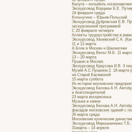
Калуга – колыбель космонавтики
Экскурсовод Ворцман Б.Е. Путев
19 февраля среда
Кольчугино – Юрьев-Польский
Экскурсовод Дубровская Е.В. П
экскурсионной программой
С 20 февраля четверги
Аспекты трудоустройства в рамк
Экскурсовод Хвоевский С.А. (Кан
11 и 12 марта
А.Блок в Москве и Шахматове
Экскурсовод Вельт М.Б. 11 марта
13 – 20 марта
Пушкин в Москве
Экскурсовод Краусова И.В. 3 пеш
Музей А.С.Пушкина 2. 18 марта (
на Старой Басманной
15 марта суббота
Из истории московских предприя
Экскурсовод Белова А.Н. Автоб
и благотворителей
23 марта воскресенье
Музыка в камне
Экскурсовод Белова А.Н. Автобу
фасадов московских зданий с п
26 марта среда
Московские купеческие династи
Экскурсовод Мирошниченко Т.Б. 
31марта – 14 апреля