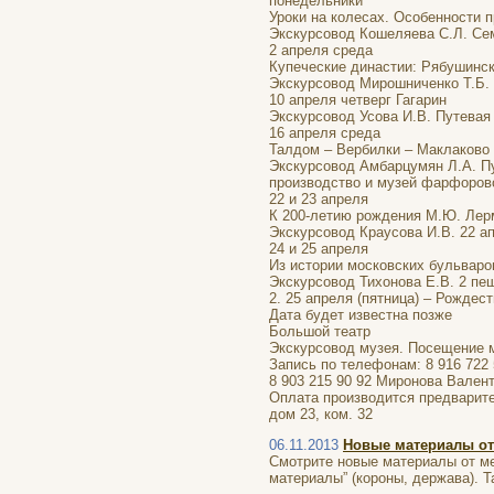
понедельники
Уроки на колесах. Особенности 
Экскурсовод Кошеляева С.Л. Семи
2 апреля среда
Купеческие династии: Рябушинс
Экскурсовод Мирошниченко Т.Б. 
10 апреля четверг Гагарин
Экскурсовод Усова И.В. Путева
16 апреля среда
Талдом – Вербилки – Маклаково
Экскурсовод Амбарцумян Л.А. Пу
производство и музей фарфоров
22 и 23 апреля
К 200-летию рождения М.Ю. Лер
Экскурсовод Краусова И.В. 22 ап
24 и 25 апреля
Из истории московских бульваро
Экскурсовод Тихонова Е.В. 2 пеш
2. 25 апреля (пятница) – Рождес
Дата будет известна позже
Большой театр
Экскурсовод музея. Посещение м
Запись по телефонам: 8 916 722
8 903 215 90 92 Миронова Вален
Оплата производится предварите
дом 23, ком. 32
06.11.2013
Новые материалы от
Смотрите новые материалы от ме
материалы” (короны, держава). 