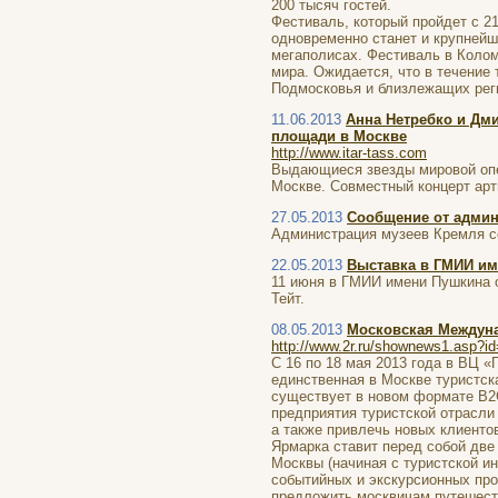
200 тысяч гостей.
Фестиваль, который пройдет с 21
одновременно станет и крупнейш
мегаполисах. Фестиваль в Колом
мира. Ожидается, что в течение 
Подмосковья и близлежащих реги
11.06.2013
Анна Нетребко и Дм
площади в Москве
http://www.itar-tass.com
Выдающиеся звезды мировой опе
Москве. Совместный концерт арт
27.05.2013
Сообщение от админ
Администрация музеев Кремля со
22.05.2013
Выставка в ГМИИ и
11 июня в ГМИИ имени Пушкина о
Тейт.
08.05.2013
Московская Междун
http://www.2r.ru/shownews1.asp?i
С 16 по 18 мая 2013 года в ВЦ 
единственная в Москве туристска
существует в новом формате В2С
предприятия туристской отрасли
а также привлечь новых клиенто
Ярмарка ставит перед собой две
Москвы (начиная с туристской и
событийных и экскурсионных про
предложить москвичам путешеств