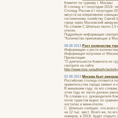
Комитет по туризму г. Москвы:
В столицу в I полугодии 2013г. 
Столицу России в I полугодии 20
августа на оперативном совещан
гостиничному хозяйству Сергей Ш
город через Московский авиаузе
По словам С.Шпилько около 2,5 м
отелях.
Подробную информацию смотрите
"Количество приезжающих в Мос
08.08.2013
Рост количества тур
Информацию о росте количества 
Информация получена от Моском
Презентацию
"О деятельности Комитета по тур
смотрите на сайте
http://www.mos.ru/authority/activi
02.08.2013
Москва бьет рекорд
Российская столица готовится по
правительства города заявил и.
В минувшем году, по его словам,
этом году их число должно увели
По словам и.о. руководителя Ком
поток туристов вырос по сравнен
хостелах и мини-отелях.
С. Шпилько сообщил, что всего 
на 12 тыс. мест. Всего же, по ег
номеров, в 2013г. будет открыто 