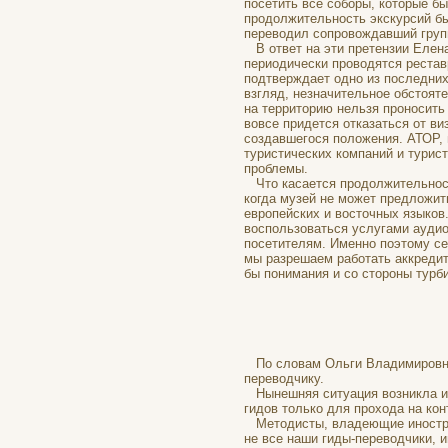
посетить все соборы, которые бы
продолжительность экскурсий бы
переводил сопровождавший груп
В ответ на эти претензии Елена 
периодически проводятся рестав
подтверждает одно из последних
взгляд, незначительное обстоят
на территорию нельзя проносить 
вовсе придется отказаться от в
создавшегося положения. АТОР, 
туристических компаний и турист
проблемы.
Что касается продолжительности
когда музей не может предложит
европейских и восточных языков
воспользоваться услугами аудио
посетителям. Именно поэтому се
мы разрешаем работать аккредит
бы понимания и со стороны турб
ПРИЛОЖЕ
По словам Ольги Владимировны 
переводчику.
Нынешняя ситуация возникла из-
гидов только для прохода на ко
Методисты, владеющие иностран
не все наши гиды-переводчики, 