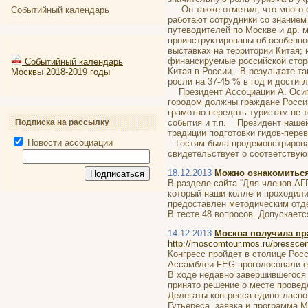
Он также отметил, что много сд
Событийный календарь
работают сотрудники со знанием 
путеводителей по Москве и др. м
проинструктированы об особенно
выставках на территории Китая;
финансируемые российской сторо
Событийный календарь
Китая в России. В результате т
Москвы 2018-2019 годы
росли на 37-45 % в год и достиг
Президент Ассоциации А. Осипов
городом должны граждане России
грамотно передать туристам не 
Подписка на рассылку
события и т.п. Президент нашей
традиции подготовки гидов-пере
Новости ассоциации
Гостям была продемонстрирован
свидетельствует о соответствую
18.12.2013
Можно ознакомиться
В разделе сайта “Для членов АГ
который наши коллеги проходили
предоставлен методическим отд
В тесте 48 вопросов. Допускаетс
14.12.2013
Москва получила пра
http://moscomtour.mos.ru/presscen
Конгресс пройдет в столице Росс
Ассамблеи FEG проголосовали е
В ходе недавно завершившегося в
принято решение о месте провед
Делегаты конгресса единогласн
Гутьереса, заявка и программа 