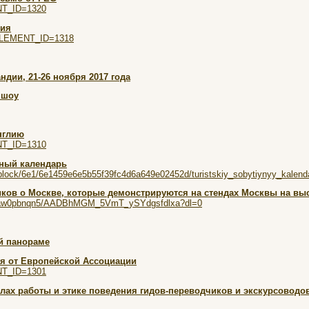
ENT_ID=1320
ния
/?ELEMENT_ID=1318
ндии, 21-26 ноября 2017 года
 шоу
нглию
ENT_ID=1310
ный календарь
al/iblock/6e1/6e1459e6e5b55f39fc4d6a649e02452d/turistskiy_sobytiynyy_kal
ков о Москве, которые демонстрируются на стендах Москвы на выс
llt2aw0pbnqn5/AADBhMGM_5VmT_ySYdgsfdlxa?dl=0
й панораме
я от Европейской Ассоциации
ENT_ID=1301
лах работы и этике поведения гидов-переводчиков и экскурсоводо