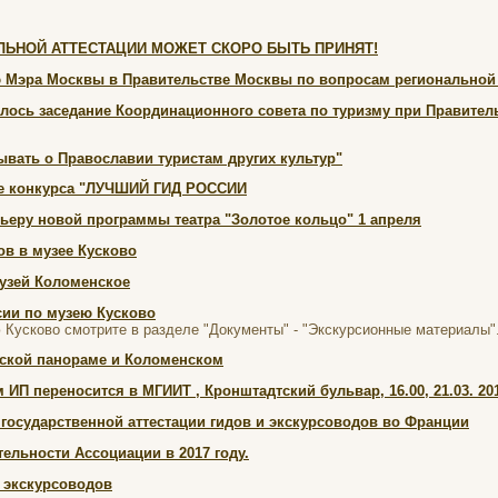
ЛЬНОЙ АТТЕСТАЦИИ МОЖЕТ СКОРО БЫТЬ ПРИНЯТ!
 Мэра Москвы в Правительстве Москвы по вопросам региональной 
оялось заседание Координационного совета по туризму при Правите
ывать о Православии туристам других культур"
ле конкурса "ЛУЧШИЙ ГИД РОССИИ
ьеру новой программы театра "Золотое кольцо" 1 апреля
ов в музее Кусково
музей Коломенское
сии по музею Кусково
 Кусково смотрите в разделе "Документы" - "Экскурсионные материалы"
ской панораме и Коломенском
 ИП переносится в МГИИТ , Кронштадтский бульвар, 16.00, 21.03. 20
государственной аттестации гидов и экскурсоводов во Франции
ельности Ассоциации в 2017 году.
я экскурсоводов