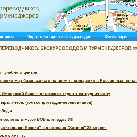
переводчиков,
турменеджеров
онтакты
Подготовка гидов и экскурсоводов
Фотогалерея
ПЕРЕВОДЧИКОВ, ЭКСКУРСОВОДОВ И ТУРМЕНЕДЖЕРОВ ◊◊◊
т учебного центра
силении мер безопасности во время проведения в России чемпиона
и Имперский балет приглашают гидов к сотрудничеству
ырь. Учеба. (только для гидов-переводчиков)
Победы
 билетов в музее ВОВ для гидов ИП
ивительная Россия" в ресторане "Хижина" 23 апреля
сьмо от FEG