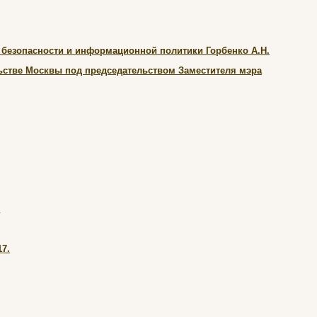
безопасности и информационной политики Горбенко А.Н.
льстве Москвы под председательством Заместителя мэра
.
17.