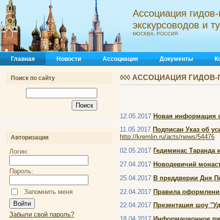
Ассоциация гидов-
экскурсоводов и 
МОСКВА, РОССИЯ
Главная
Новости
Ассоциация
Документы
К
◊◊◊ АССОЦИАЦИЯ ГИДОВ-
Поиск по сайту
12.05.2017
Новая информация о
11.05.2017
Подписан Указ об у
http://kremlin.ru/acts/news/54476
Авторизация
02.05.2017
Гедиминас Таранда 
Логин:
27.04.2017
Новодевичий монаст
Пароль:
25.04.2017
В преддверии Дня 
22.04.2017
Правила оформления
Запомнить меня
22.04.2017
Презентация шоу "Уд
Забыли свой пароль?
18.04.2017
Информационное пи