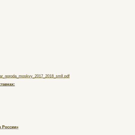
endar_goroda_moskvy_2017_2018_smll.pdf
тавках:
в России»