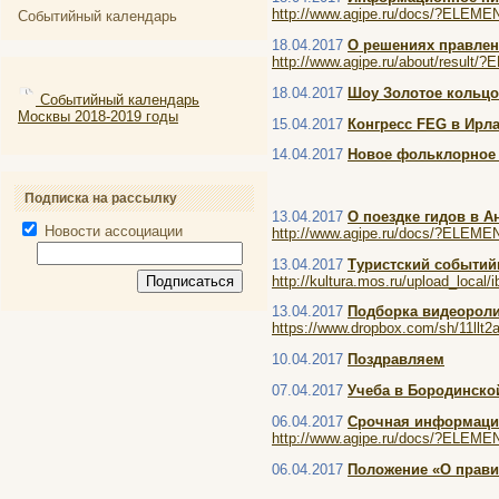
http://www.agipe.ru/docs/?ELEM
Событийный календарь
18.04.2017
О решениях правле
http://www.agipe.ru/about/result
18.04.2017
Шоу Золотое кольцо
Событийный календарь
Москвы 2018-2019 годы
15.04.2017
Конгресс FEG в Ирла
14.04.2017
Новое фольклорное
Подписка на рассылку
13.04.2017
О поездке гидов в А
Новости ассоциации
http://www.agipe.ru/docs/?ELEM
13.04.2017
Туристский событий
http://kultura.mos.ru/upload_loc
13.04.2017
Подборка видеороли
https://www.dropbox.com/sh/11
10.04.2017
Поздравляем
07.04.2017
Учеба в Бородинско
06.04.2017
Срочная информаци
http://www.agipe.ru/docs/?ELEM
06.04.2017
Положение «О прави