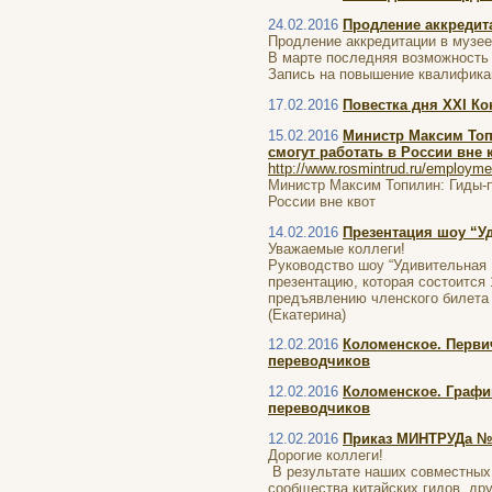
24.02.2016
Продление аккредит
Продление аккредитации в музее
В марте последняя возможность
Запись на повышение квалифика
17.02.2016
Повестка дня XXI К
15.02.2016
Министр Максим Топ
смогут работать в России вне 
http://www.rosmintrud.ru/employme
Министр Максим Топилин: Гиды-п
России вне квот
14.02.2016
Презентация шоу “У
Уважаемые коллеги!
Руководство шоу “Удивительная 
презентацию, которая состоится 
предъявлению членского билета 
(Екатерина)
12.02.2016
Коломенское. Перви
переводчиков
12.02.2016
Коломенское. Графи
переводчиков
12.02.2016
Приказ МИНТРУДа №
Дорогие коллеги!
В результате наших совместных
сообщества китайских гидов, др