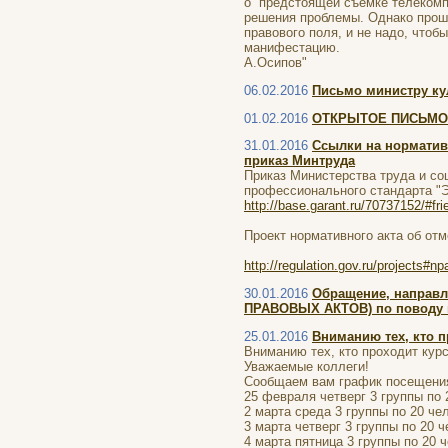
о предстоящей съемке телекомп
решения проблемы. Однако прошу
правового поля, и не надо, что
манифестацию.
А.Осипов"
06.02.2016
Письмо министру ку
01.02.2016
ОТКРЫТОЕ ПИСЬМО п
31.01.2016
Ссылки на норматив
приказ Минтруда
Приказ Министерства труда и соц
профессионального стандарта "Э
http://base.garant.ru/70737152/#fr
Проект нормативного акта об от
http://regulation.gov.ru/projects#n
30.01.2016
Обращение, напра
ПРАВОВЫХ АКТОВ) по поводу 
25.01.2016
Вниманию тех, кто 
Вниманию тех, кто проходит ку
Уважаемые коллеги!
Сообщаем вам график посещения 
25 февраля четверг 3 группы по 
2 марта среда 3 группы по 20 чел
3 марта четверг 3 группы по 20 ч
4 марта пятница 3 группы по 20 ч