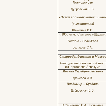
Московского
Дубровская Е.В.
«Знаки вольных каменщиков
(о масонстве)
Шеногина В.В.
К 190-летию Салтыкова-Щедрин
Талдом – Спас-Угол
Балашов С.А.
Старообрядчество в Москв
Культурно-паломнический цент
им. протопопа Аввакума
Москва Серебряного века
Краусова И.В.
Владимир – Суздаль
Дубровская Е.В.
К 240-летию В.А. Тропинина