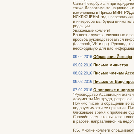
Санкт-Петербурга и при юридиче
также Департамента национально
изменениям в Приказ
МИНТРУД
а
ИСКЛЮЧЕНЫ
гиды-переводчики
и интересов мы будем вниматель
редакции.
Уважаемые коллеги!
Во всех случаях, связанных с з
просьба руководствоваться инф
(facebook, VK и пр.). Руководст
необходимую для вас информацию
09.02.2016
Обращение Йожефа
09.02.2016
Письмо министру
08.02.2016
Письмо членам Асс
08.02.2016
Письмо от Вице-пре
07.02.2016
О поправке в норма
"Руководство Ассоциации активн
документы Минтруда, разрешающе
Помимо писем и обращений во вс
недопустимости ее принятия. Пи
ближайшее время к проблеме бу
Спасибо всем, кто высказал сво
в работе, направленной на недо
P.S. Многие коллеги спрашивают