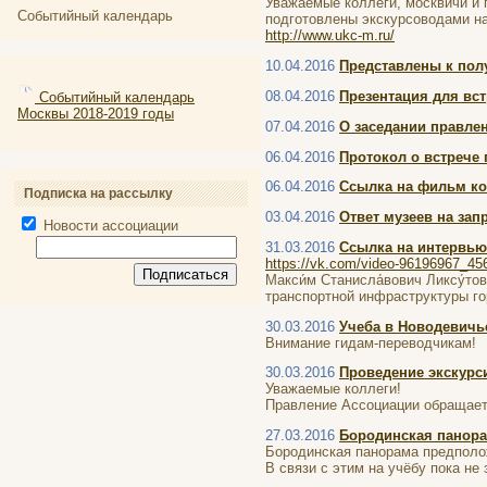
Уважаемые коллеги, москвичи и 
Событийный календарь
подготовлены экскурсоводами на
http://www.ukc-m.ru/
10.04.2016
Представлены к пол
08.04.2016
Презентация для вст
Событийный календарь
Москвы 2018-2019 годы
07.04.2016
О заседании правле
06.04.2016
Протокол о встрече
06.04.2016
Ссылка на фильм ко
Подписка на рассылку
03.04.2016
Ответ музеев на зап
Новости ассоциации
31.03.2016
Ссылка на интервью
https://vk.com/video-96196967_4
Макси́м Станисла́вович Ликсу́т
транспортной инфраструктуры г
30.03.2016
Учеба в Новодевич
Внимание гидам-переводчикам!
30.03.2016
Проведение экскурс
Уважаемые коллеги!
Правление Ассоциации обращает
27.03.2016
Бородинская панор
Бородинская панорама предполож
В связи с этим на учёбу пока н