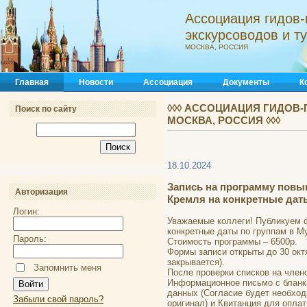
Ассоциация гидов-
экскурсоводов и 
МОСКВА, РОССИЯ
Главная
Новости
Ассоциация
Документы
К
◊◊◊ АССОЦИАЦИЯ ГИДОВ-
Поиск по сайту
МОСКВА, РОССИЯ ◊◊◊
18.10.2024
Запись на программу повы
Авторизация
Кремля на конкретные дат
Логин:
Уважаемые коллеги! Публикуем 
конкретные даты по группам в М
Пароль:
Стоимость программы – 6500р.
Формы записи открыты до 30 октя
закрывается).
Запомнить меня
После проверки списков на членс
Информационное письмо с бланка
данных (Согласие будет необход
Забыли свой пароль?
оригинал) и Квитанция для опла