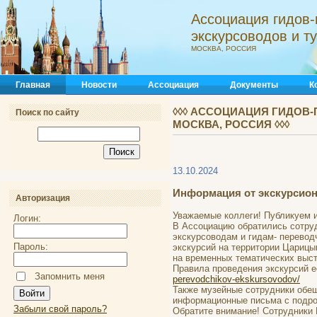
Ассоциация гидов-
экскурсоводов и 
МОСКВА, РОССИЯ
Главная
Новости
Ассоциация
Документы
К
◊◊◊ АССОЦИАЦИЯ ГИДОВ-
Поиск по сайту
МОСКВА, РОССИЯ ◊◊◊
13.10.2024
Информация от экскурсион
Авторизация
Уважаемые коллеги! Публикуем 
Логин:
В Ассоциацию обратились сотруд
экскурсоводам и гидам- перевод
Пароль:
экскурсий на территории Царицы
на временных тематических выст
Правила проведения экскурсий е
Запомнить меня
perevodchikov-ekskursovodov/
Также музейные сотрудники обе
информационные письма с подро
Забыли свой пароль?
Обратите внимание! Сотрудники 