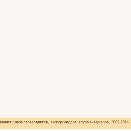
иация гидов-переводчиков, экскурсоводов и турменеджеров, 2009-2014