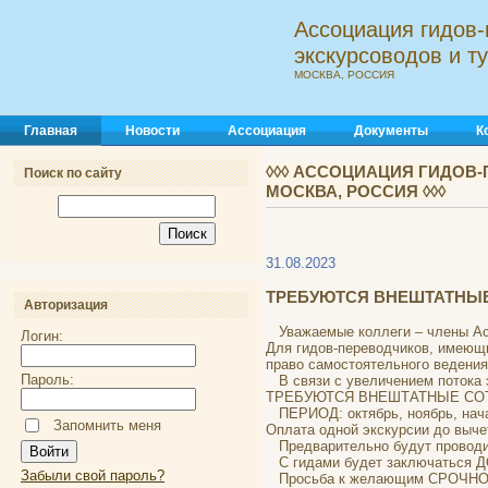
Ассоциация гидов-
экскурсоводов и 
МОСКВА, РОССИЯ
Главная
Новости
Ассоциация
Документы
К
◊◊◊ АССОЦИАЦИЯ ГИДОВ-
Поиск по сайту
МОСКВА, РОССИЯ ◊◊◊
31.08.2023
ТРЕБУЮТСЯ ВНЕШТАТНЫЕ С
Авторизация
Уважаемые коллеги – члены Ас
Логин:
Для гидов-переводчиков, имеющ
право самостоятельного ведени
Пароль:
В связи с увеличением потока э
ТРЕБУЮТСЯ ВНЕШТАТНЫЕ СО
ПЕРИОД: октябрь, ноябрь, нача
Запомнить меня
Оплата одной экскурсии до вычет
Предварительно будут проводит
С гидами будет заключаться 
Забыли свой пароль?
Просьба к желающим СРОЧН