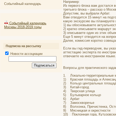
Например:
Событийный календарь
Из первого блока вам достался в
третьего блока – рассказ о Моск
Допустим, вы выбрали Арбат.
Вам отводится 15 минут на подго
какую экскурсию вы планируете 
Событийный календарь
1) вы обосновываете актуальност
Москвы 2018-2019 годы
2) кратко описываете маршрут эк
3) описываете один из этих объе
Еще 5 минут отводится на вопро
Далее, комиссия коротко совеща
Подписка на рассылку
Если вы гид-переводчик, вы ука
аттестацию эксперта по иностран
Новости ассоциации
отвечаете на иностранном языке.
Вопросы для практического зада
1. Локально-территориальные 
1) Красная площадь и Алексан
2) Кольцо центральных площа
3) Китай-город
4) Тверская улица
5) Бульварное кольцо
6) Арбат
7) Замоскворечье
8) Волхонка, Пречистенка, Ост
9) Мясницкая и окрестности
10) Поклонная гора, Кутузовски