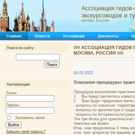
Ассоциация гидов-
экскурсоводов и 
МОСКВА, РОССИЯ
Главная
Новости
Ассоциация
Документы
К
◊◊◊ АССОЦИАЦИЯ ГИДОВ-
Поиск по сайту
МОСКВА, РОССИЯ ◊◊◊
16.05.2023
Описание процедуры практ
Авторизация
Процедура выполнения практиче
Логин:
1. Вы представляетесь комиссии
2. Вам будет предложен билет, в
Пароль:
- вопросы по локально -террито
- вопросы по архитектуре и град
- вопросы по историко-культурны
Запомнить меня
Эти три блока для практической 
тематика им ближе.
Итак, вам предложены 3 темы из
Забыли свой пароль?
этих трех вопросов (по вашему в