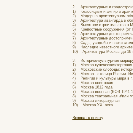
2. Архитектурные и градостро
1) Классицизм и ампир в архите
2) Модерн в архитектурном обл
3) Архитектура авангарда в обл
4) Высотное строительство в Мо
5) Крепостные сооружения (от К
6) Архитектурные достопримечат
7) Архитектурные достопримечат
8) Сады, усадьбы и парки стол
9) Наследие известного архитек
10) Архитектура Москвы до 18 
3. Историко-культурные маршр
1) Москва купеческая/торговая
2) Московские слободы: история
3) Москва - столица России. Ис
4) Религии и культуры мира в г.
5) Москва советская
6) Москва 1812 года
7) Москва военная (ВОВ 1941-19
8) Москва театральная и/или м
9) Москва литературная
10) Москва XXI века
Возврат к списку