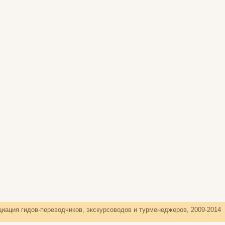
иация гидов-переводчиков, экскурсоводов и турменеджеров, 2009-2014