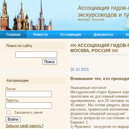
Ассоциация гидов-
экскурсоводов и 
МОСКВА, РОССИЯ
Главная
Новости
Ассоциация
Документы
К
◊◊◊ АССОЦИАЦИЯ ГИДОВ-
Поиск по сайту
МОСКВА, РОССИЯ ◊◊◊
26.10.2015
Вниманию тех, кто проход
Авторизация
Уважаемые коллеги!
Логин:
Методический отдел Кремля опр
прилагаем их дословный коммент
Пароль:
одновременно, все 25 человек п
45 минут. Мы хотим увидеть фраг
рассказа, правильное изложение
Запомнить меня
форматом обзорной экскурсии".
Список вопросов по состоянию н
Вариант 1.
Забыли свой пароль?
1) Фрагмент экскурсии по маршр