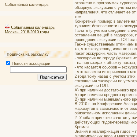
отражено в программах туропера
Событийный календарь
обзорную экскурсию с учетом во
направления, что отличает ее о
тем.
Конкретный пример: в билете на
турникет безопасности на экскур
Событийный календарь
Палате (с учетом ожидания в оч
Москвы 2018-2019 годы
оставления вещей в гардеробе, п
проведение экскурсии в ГОП оста
Также существенным отличием в 
то, что экскурсовод излагает по
пакет экскурсии, часть материал
Подписка на рассылку
- экскурсия по городу (краткая 
- на подъездах к объекту показа;
Новости ассоциации
- что касается соборов – экскур
- что касается исторического м
2 года тому назад с учетом эти
сокращения экскурсии по усмотр
экскурсий по ГОП:
А) при наличии достаточного вре
Б) при наличии среднего времени
В) при наличии минимального вр
В 2010 г. на Конференции Ассоц
маршрутов в зависимости от реа
обязательном исполнении данных
2. Учеба и принятие зачетов у 
действующих гидов-переводчико
Кремля.
Знания и квалификация гидов – 
академических часа и многокра