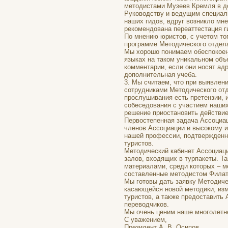
методистами Музеев Кремля в д
Руководству и ведущим специали
наших гидов, вдруг возникло мн
рекомендована переаттестация г
По мнению юристов, с учетом тог
программе Методического отдела
Мы хорошо понимаем обеспокоен
языках на таком уникальном объ
комментарии, если они носят ад
дополнительная учеба.
3. Мы считаем, что при выявлен
сотрудниками Методического отд
прослушивания есть претензии, 
собеседования с участием наши
решение приостановить действие
Первостепенная задача Ассоциа
членов Ассоциации и высокому 
нашей профессии, подтвержденн
туристов.
Методический кабинет Ассоциаци
залов, входящих в турпакеты. Та
материалами, среди которых – м
составленные методистом Филато
Мы готовы дать заявку Методиче
касающейся новой методики, изм
туристов, а также предоставить
переводчиков.
Мы очень ценим наше многолетне
С уважением,
Президент А. В. Осипов.