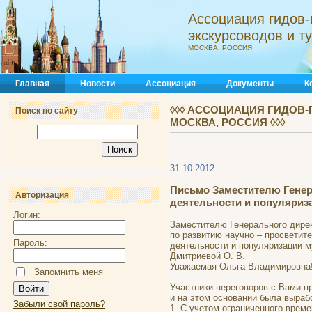
Ассоциация гидов-
экскурсоводов и 
МОСКВА, РОССИЯ
Главная
Новости
Ассоциация
Документы
К
◊◊◊ АССОЦИАЦИЯ ГИДОВ-
Поиск по сайту
МОСКВА, РОССИЯ ◊◊◊
31.10.2012
Письмо Заместителю Генер
Авторизация
деятельности и популяриза
Логин:
Заместителю Генерального дире
по развитию научно – просветит
Пароль:
деятельности и популяризации м
Дмитриевой О. В.
Уважаемая Ольга Владимировна
Запомнить меня
Участники переговоров с Вами п
и на этом основании была выра
Забыли свой пароль?
1. С учетом ограниченного времен