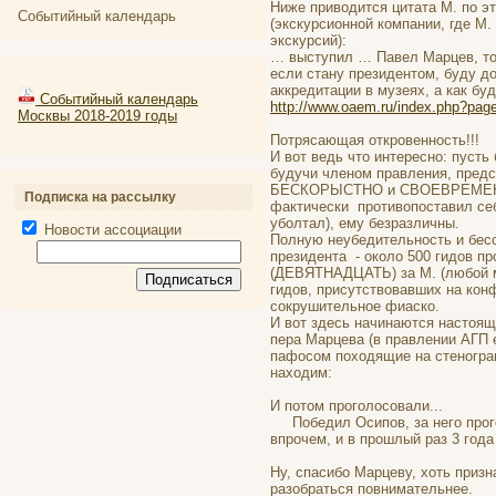
Ниже приводится цитата М. по э
Событийный календарь
(экскурсионной компании, где М.
экскурсий):
… выступил … Павел Марцев, тож
если стану президентом, буду до
аккредитации в музеях, а как буд
Событийный календарь
http://www.oaem.ru/index.php?pa
Москвы 2018-2019 годы
Потрясающая откровенность!!!
И вот ведь что интересно: пусть
будучи членом правления, предс
БЕСКОРЫСТНО и СВОЕВРЕМЕННО 
Подписка на рассылку
фактически противопоставил себ
уболтал), ему безразличны.
Новости ассоциации
Полную неубедительность и бес
президента - около 500 гидов п
(ДЕВЯТНАДЦАТЬ) за М. (любой м
гидов, присутствовавших на кон
сокрушительное фиаско.
И вот здесь начинаются настоящ
пера Марцева (в правлении АГП е
пафосом походящие на стенограм
находим:
И потом проголосовали...
Победил Осипов, за него прогол
впрочем, и в прошлый раз 3 года
Ну, спасибо Марцеву, хоть призн
разобраться повнимательнее.