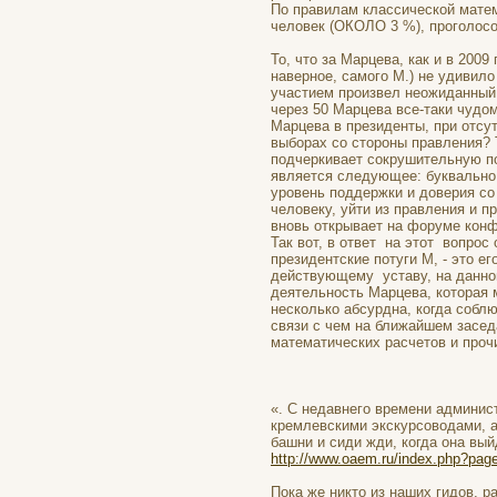
По правилам классической матема
человек (ОКОЛО 3 %), проголосо
То, что за Марцева, как и в 2009
наверное, самого М.) не удивило
участием произвел неожиданный
через 50 Марцева все-таки чудо
Марцева в президенты, при отсу
выборах со стороны правления? 
подчеркивает сокрушительную п
является следующее: буквально 
уровень поддержки и доверия со
человеку, уйти из правления и п
вновь открывает на форуме кон
Так вот, в ответ на этот вопрос
президентские потуги М, - это е
действующему уставу, на данном
деятельность Марцева, которая 
несколько абсурдна, когда собл
связи с чем на ближайшем засед
математических расчетов и проч
«. С недавнего времени админис
кремлевскими экскурсоводами, а
башни и сиди жди, когда она вый
http://www.oaem.ru/index.php?pa
Пока же никто из наших гидов,